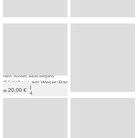
Einbeck, Weser Bergland
Bad Münder, Weser Bergland
Friedenswerkstatt Bentierode
Haus Süntelbuche
33.25 €
17.00 €
ab
ab
12
46
1
4
SV
SV
Hann. Münden, Weser Bergland
Hann. Münden, Weser Bergland
Gästehaus am Weser-Radweg Hemeln
Weserhaus Hemeln
20.00 €
ab
4
10.00 €
ab
+
65
Uslar, Weser Bergland
Jugendcamp Uslar
5