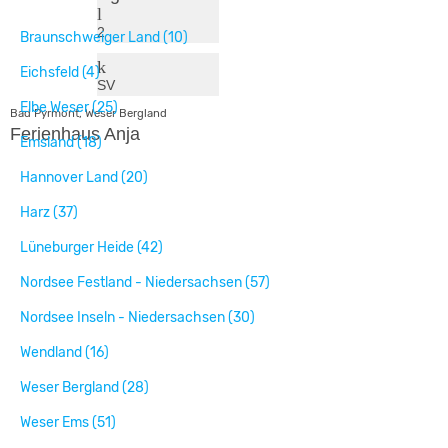
2
Braunschweiger Land (10)
Eichsfeld (4)
SV
Elbe Weser (25)
Bad Pyrmont, Weser Bergland
Ferienhaus Anja
Emsland (18)
Hannover Land (20)
Harz (37)
Lüneburger Heide (42)
Nordsee Festland - Niedersachsen (57)
Nordsee Inseln - Niedersachsen (30)
Wendland (16)
Weser Bergland (28)
Weser Ems (51)