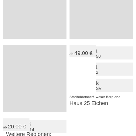
VP
SV
Fürstenberg, Weser Bergland
Rinteln, Weser Bergland
JugendGästehaus Fürstenberg
Jugendfreizeitheim Kloster
35.00 €
49.00 €
ab
ab
37
58
2
2
SV
SV
Hann. Münden, Weser Bergland
Stadtoldendorf, Weser Bergland
Haus Steinberg
Haus 25 Eichen
20.00 €
ab
14
Weitere Regionen: