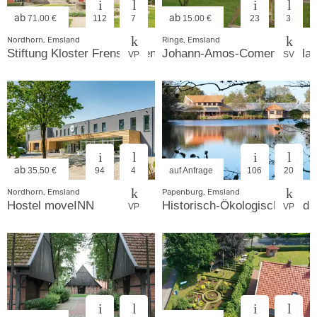
ab
ab
71.00 €
112
7
15.00 €
23
3
Nordhorn, Emsland
Ringe, Emsland
Stiftung Kloster Frenswegen
Johann-Amos-Comenius-Ha
VP
SV
ab
35.50 €
94
4
auf Anfrage
106
20
Nordhorn, Emsland
Papenburg, Emsland
Hostel moveINN
Historisch-Ökologische Bildu
VP
VP