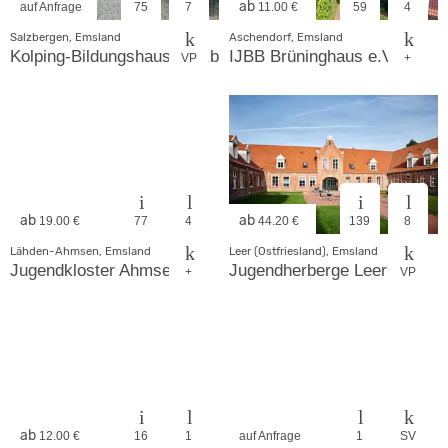
ab
auf Anfrage
75
7
11.00 €
59
4
Salzbergen, Emsland
Aschendorf, Emsland
Kolping-Bildungshaus-Salzbergen
IJBB Brüninghaus e.V.
VP
+
ab
ab
19.00 €
77
4
44.20 €
139
8
Lähden-Ahmsen, Emsland
Leer (Ostfriesland), Emsland
Jugendkloster Ahmsen
Jugendherberge Leer
+
VP
ab
12.00 €
16
1
auf Anfrage
1
SV