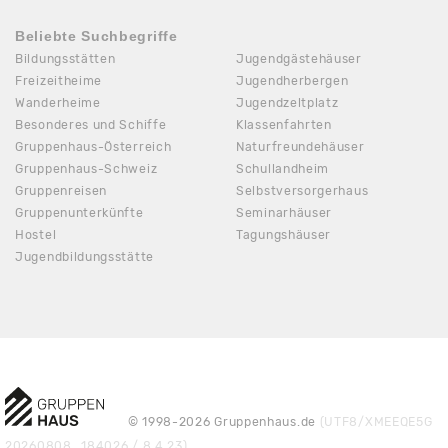
Beliebte Suchbegriffe
Bildungsstätten
Jugendgästehäuser
Freizeitheime
Jugendherbergen
Wanderheime
Jugendzeltplatz
Besonderes und Schiffe
Klassenfahrten
Gruppenhaus-Österreich
Naturfreundehäuser
Gruppenhaus-Schweiz
Schullandheim
Gruppenreisen
Selbstversorgerhaus
Gruppenunterkünfte
Seminarhäuser
Hostel
Tagungshäuser
Jugendbildungsstätte
© 1998-2026 Gruppenhaus.de
(UTF8/XMEEQE5G
20260808_184026 / 8.4.23)