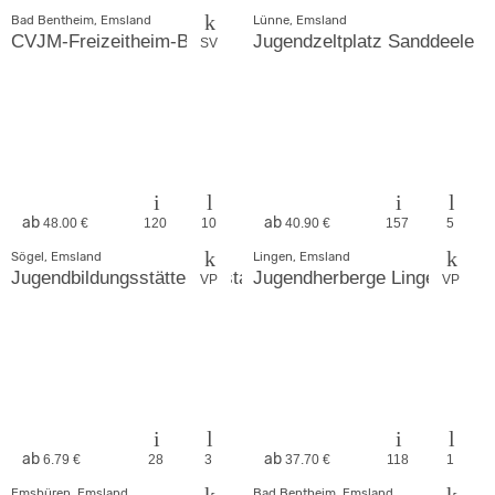
Bad Bentheim, Emsland
Lünne, Emsland
CVJM-Freizeitheim-Bardel
Jugendzeltplatz Sanddeele
SV
ab
ab
48.00 €
120
10
40.90 €
157
5
Sögel, Emsland
Lingen, Emsland
Jugendbildungsstätte Marstall Clemenswerth
Jugendherberge Lingen
VP
VP
ab
ab
6.79 €
28
3
37.70 €
118
1
Emsbüren, Emsland
Bad Bentheim, Emsland