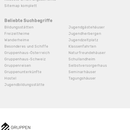
Sitemap komplett
Beliebte Suchbegriffe
Bildungsstätten
Jugendgästehäuser
Freizeitheime
Jugendherbergen
Wanderheime
Jugendzeltplatz
Besonderes und Schiffe
Klassenfahrten
Gruppenhaus-Österreich
Naturfreundehäuser
Gruppenhaus-Schweiz
Schullandheim
Gruppenreisen
Selbstversorgerhaus
Gruppenunterkünfte
Seminarhäuser
Hostel
Tagungshäuser
Jugendbildungsstätte