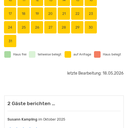
17
18
19
20
21
22
23
24
25
26
27
28
29
30
31
Haus frei
teilweise belegt
auf Anfrage
Haus belegt
letzte Bearbeitung: 18.05.2026
2 Gäste berichten …
Susann Kampling
Rene Esser
im September 2019
im Oktober 2025