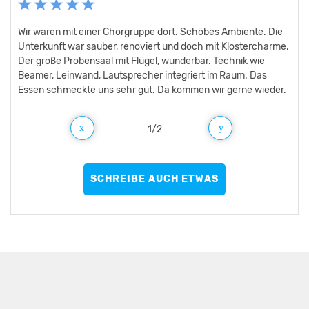
Wir waren mit einer Chorgruppe dort. Schöbes Ambiente. Die
Toller Kirchensound mit Sinfonischem Blasorchester.
Unterkunft war sauber, renoviert und doch mit Klostercharme.
Der große Probensaal mit Flügel, wunderbar. Technik wie
Beamer, Leinwand, Lautsprecher integriert im Raum. Das
Essen schmeckte uns sehr gut. Da kommen wir gerne wieder.
1
/
2
SCHREIBE AUCH ETWAS