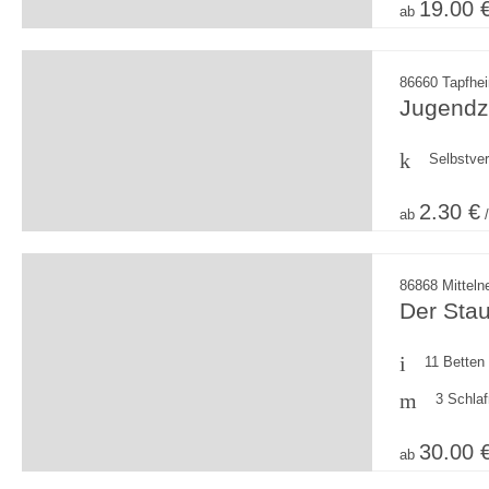
19.00 
ab
86660 Tapfhe
Jugendze
Selbstve
2.30 €
ab
/
86868 Mittel
Der Sta
11 Betten
3 Schla
30.00 
ab