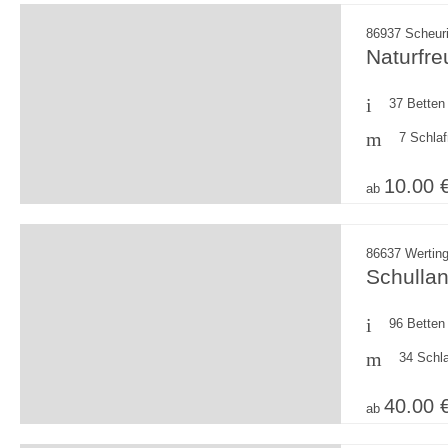
86937 Scheur
Naturfr
37 Betten
7 Schla
10.00 
ab
86637 Wertin
Schulla
96 Betten
34 Schl
40.00 
ab