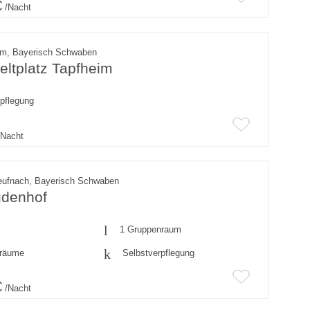
€
/Nacht
im, Bayerisch Schwaben
ltplatz Tapfheim
rpflegung
Nacht
neufnach, Bayerisch Schwaben
udenhof
1 Gruppenraum
fräume
Selbstverpflegung
€
/Nacht