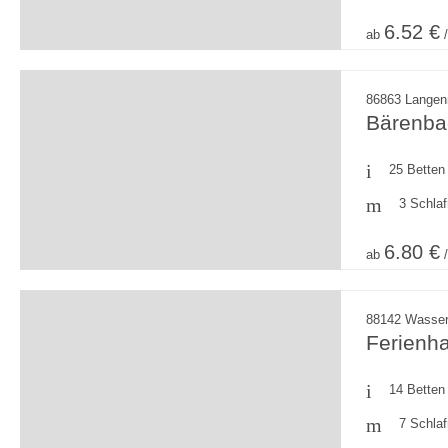
6.52 €
ab
/
86863 Langen
Bärenba
25 Betten
3 Schla
6.80 €
ab
/
88142 Wasser
Ferienh
14 Betten
7 Schla