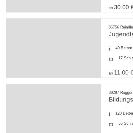
30.00 
ab
86756 Reimli
Jugendt
40 Betten
17 Schl
11.00 
ab
89297 Roggen
Bildungs
120 Bette
55 Schl