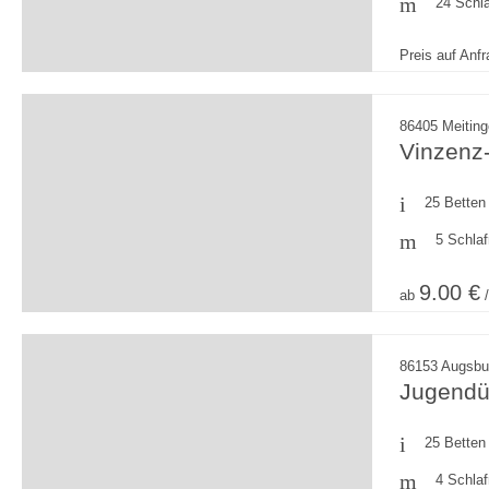
24 Schl
Preis auf Anf
86405 Meitin
Vinzenz
25 Betten
5 Schla
9.00 €
ab
/
86153 Augsbu
Jugendü
25 Betten
4 Schla