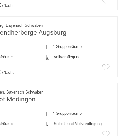
€
/Nacht
rg, Bayerisch Schwaben
endherberge Augsburg
n
4 Gruppenräume
afräume
Vollverpflegung
€
/Nacht
en, Bayerisch Schwaben
hof Mödingen
4 Gruppenräume
afräume
Selbst- und Vollverpflegung