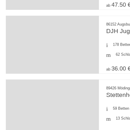
47.50 
ab
86152 Augsbu
DJH Jug
178 Bette
62 Schl
36.00 
ab
89426 Möding
Stetten
59 Betten
13 Schl