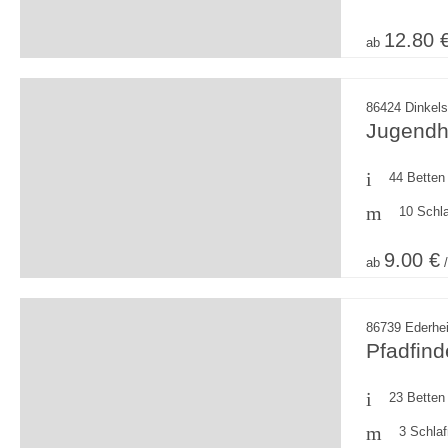
12.80 
ab
86424 Dinkel
Jugendh
44 Betten
10 Schl
9.00 €
ab
/
86739 Ederhe
Pfadfin
23 Betten
3 Schla