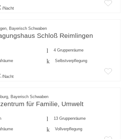
€
/Nacht
ngen, Bayerisch Schwaben
agungshaus Schloß Reimlingen
4 Gruppenräume
afräume
Selbstverpflegung
€
/Nacht
burg, Bayerisch Schwaben
zentrum für Familie, Umwelt
n
13 Gruppenräume
afräume
Vollverpflegung