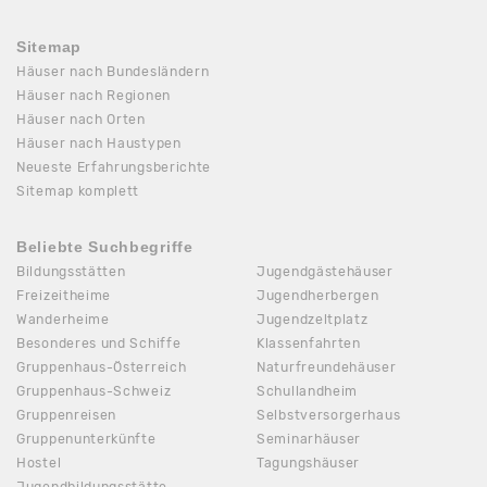
Sitemap
Häuser nach Bundesländern
Häuser nach Regionen
Häuser nach Orten
Häuser nach Haustypen
Neueste Erfahrungsberichte
Sitemap komplett
Beliebte Suchbegriffe
Bildungsstätten
Jugendgästehäuser
Freizeitheime
Jugendherbergen
Wanderheime
Jugendzeltplatz
Besonderes und Schiffe
Klassenfahrten
Gruppenhaus-Österreich
Naturfreundehäuser
Gruppenhaus-Schweiz
Schullandheim
Gruppenreisen
Selbstversorgerhaus
Gruppenunterkünfte
Seminarhäuser
Hostel
Tagungshäuser