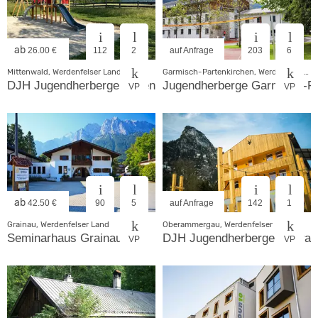
ab
26.00 €
112
2
auf Anfrage
203
6
Mittenwald, Werdenfelser Land
Garmisch-Partenkirchen, Werdenfelser Land
DJH Jugendherberge Mittenwald
Jugendherberge Garmisch-Pa
VP
VP
ab
42.50 €
90
5
auf Anfrage
142
1
Grainau, Werdenfelser Land
Oberammergau, Werdenfelser Land
Seminarhaus Grainau
DJH Jugendherberge Obera
VP
VP