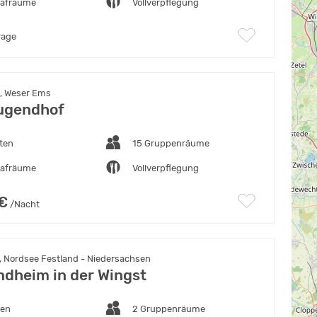
lafräume
Vollverpflegung
rage
, Weser Ems
ugendhof
ten
15 Gruppenräume
lafräume
Vollverpflegung
 €
/Nacht
, Nordsee Festland - Niedersachsen
ndheim in der Wingst
ten
2 Gruppenräume