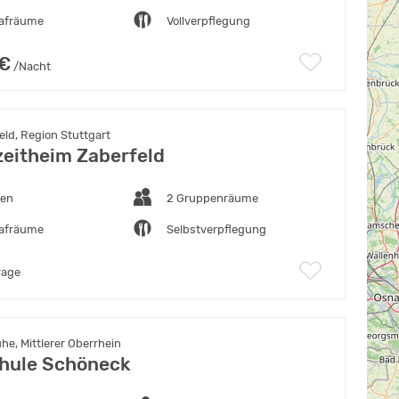
lafräume
Vollverpflegung
 €
/Nacht
ld, Region Stuttgart
izeitheim Zaberfeld
ten
2 Gruppenräume
lafräume
Selbstverpflegung
rage
he, Mittlerer Oberrhein
hule Schöneck