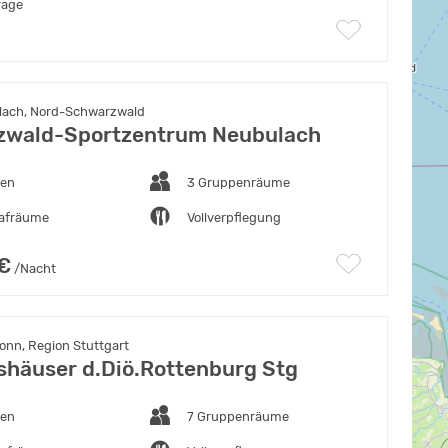
rage
lach, Nord-Schwarzwald
zwald-Sportzentrum Neubulach
ten
3 Gruppenräume
lafräume
Vollverpflegung
 €
/Nacht
onn, Region Stuttgart
shäuser d.Diö.Rottenburg Stg
ten
7 Gruppenräume