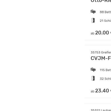
Otto-Ri
88 Bet
21 Sch
20.00
ab
35753 Greife
CVJM-Fr
115 Bet
32 Sch
23.40
ab
35321 Laubac