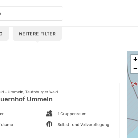
G
WEITERE FILTER
+
−
eld - Ummeln, Teutoburger Wald
auernhof Ummeln
ten
1 Gruppenraum
afräume
Selbst- und Vollverpflegung