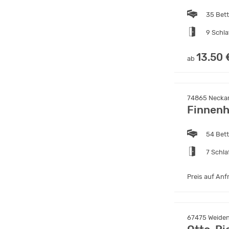
35 Bet
9 Schl
13.50 
ab
74865 Neckar
Finnenh
54 Bet
7 Schl
Preis auf Anf
67475 Weident