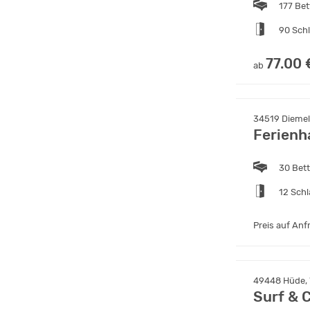
177 Bet
90 Sch
77.00 
ab
34519 Diemel
Ferienh
30 Bet
12 Sch
Preis auf Anf
49448 Hüde,
Surf & 