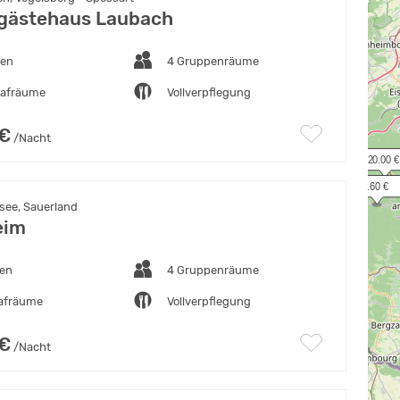
gästehaus Laubach
ten
4 Gruppenräume
lafräume
Vollverpflegung
 €
/Nacht
 20.00 €
  9.60 €
ee, Sauerland
eim
ten
4 Gruppenräume
lafräume
Vollverpflegung
 €
/Nacht