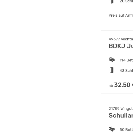
20 Sch
Preis auf Anf
49377 Vechta
BDKJ J
114 Bet
43 Sch
32.50
ab
21789 Wingst
Schulla
50 Bet