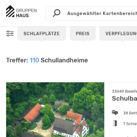
SCHLAFPLÄTZE
PREIS
VERPFLEGUN
Treffer:
110
Schullandheime
33649 Bielef
Schulb
38 Bet
7 Schl