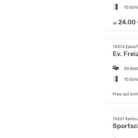
10 Sch
24.00
ab
74374 Zaberfe
Ev. Fre
50 Bet
10 Sch
Preis auf Anf
76227 Karlsru
Sportsc