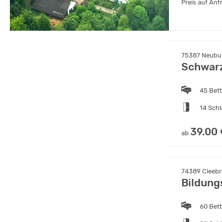
Preis auf Anf
75387 Neubu
Schwar
45 Bet
14 Sch
39.00
ab
74389 Cleebr
Bildung
60 Bet