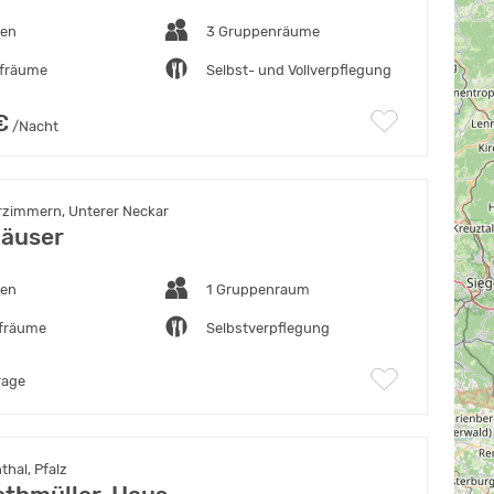
ten
3 Gruppenräume
afräume
Selbst- und Vollverpflegung
€
/Nacht
zimmern, Unterer Neckar
äuser
ten
1 Gruppenraum
afräume
Selbstverpflegung
rage
hal, Pfalz