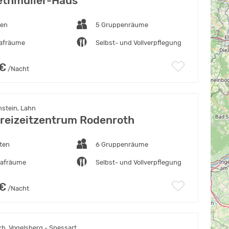
ethmüller-Haus
ten
5 Gruppenräume
lafräume
Selbst- und Vollverpflegung
 €
/Nacht
nstein, Lahn
eizeitzentrum Rodenroth
ten
6 Gruppenräume
lafräume
Selbst- und Vollverpflegung
 €
/Nacht
h, Vogelsberg - Spessart