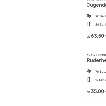
Jugend
98 Bet
26 Sch
63.50
ab
59519 Möhnes
Ruderh
76 Bet
17 Sch
35.00
ab