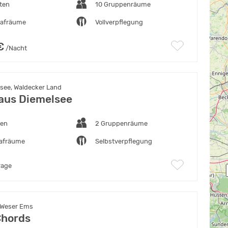
ten
10 Gruppenräume
lafräume
Vollverpflegung
€
/Nacht
see, Waldecker Land
aus Diemelsee
ten
2 Gruppenräume
lafräume
Selbstverpflegung
rage
 Weser Ems
Chords