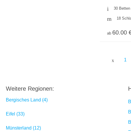
30 Betten
18 Schl
60.00 
ab
1
Weitere Regionen:
H
Bergisches Land (4)
B
B
Eifel (33)
B
Münsterland (12)