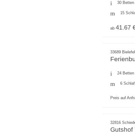
30 Betten
15 Schl
41.67 
ab
33689 Bielefe
Ferienb
24 Betten
6 Schla
Preis auf Anf
32816 Schied
Gutshof