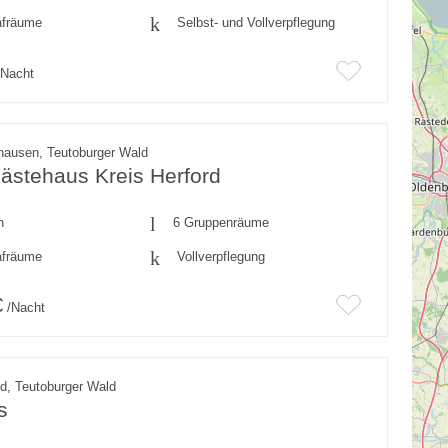
afräume
Selbst- und Vollverpflegung
Nacht
hausen, Teutoburger Wald
ästehaus Kreis Herford
n
6 Gruppenräume
afräume
Vollverpflegung
€
/Nacht
ld, Teutoburger Wald
s