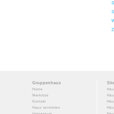
S
S
W
Z
Gruppenhaus
Si
Home
Häu
Merkliste
Häu
Kontakt
Häu
Haus vermieten
Häu
Impressum
Neu