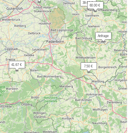
 39.00 €
 60.00 €
 Anfrage
 41.67 €
  7.50 €