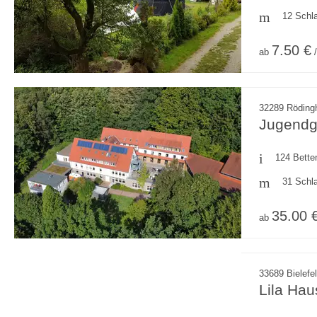
12 Schl
7.50 €
ab
/
32289 Röding
Jugendg
124 Bette
31 Schl
35.00 
ab
33689 Bielefe
Lila Hau