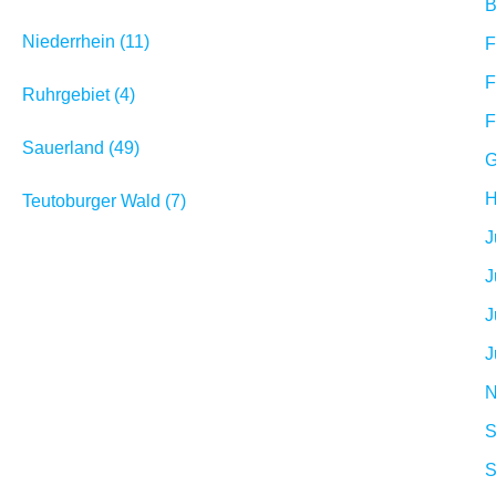
B
Niederrhein (11)
F
F
Ruhrgebiet (4)
F
Sauerland (49)
G
H
Teutoburger Wald (7)
J
J
J
J
N
S
S