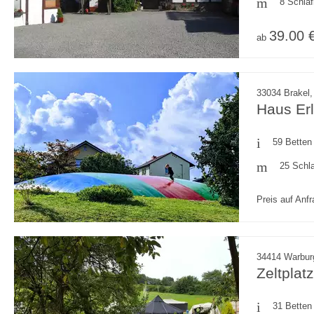
8 Schla
39.00 
ab
33034 Brakel,
Haus Er
59 Betten
25 Schl
Preis auf Anf
34414 Warbur
Zeltplat
31 Betten