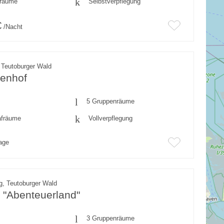
fräume
Selbstverpflegung
€
/Nacht
 Teutoburger Wald
lenhof
5 Gruppenräume
afräume
Vollverpflegung
rage
g, Teutoburger Wald
z "Abenteuerland"
3 Gruppenräume