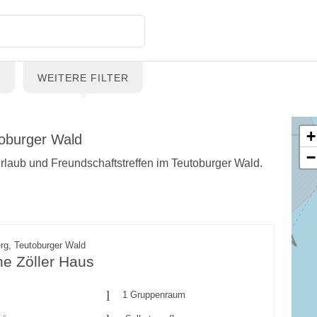
G
WEITERE FILTER
+
toburger Wald
−
urlaub und Freundschaftstreffen im Teutoburger Wald.
rg, Teutoburger Wald
e Zöller Haus
1 Gruppenraum