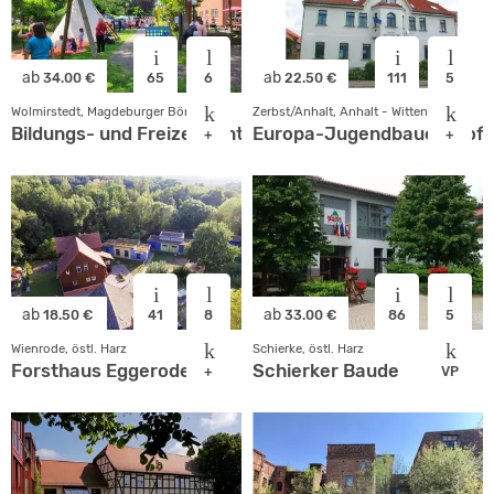
ab
ab
34.00 €
65
6
22.50 €
111
5
Wolmirstedt, Magdeburger Börde
Zerbst/Anhalt, Anhalt - Wittenberg
Bildungs- und Freizeitzentrum Wolmirstedt
Europa-Jugendbauernhof D
+
+
ab
ab
18.50 €
41
8
33.00 €
86
5
Wienrode, östl. Harz
Schierke, östl. Harz
Forsthaus Eggerode
Schierker Baude
+
VP