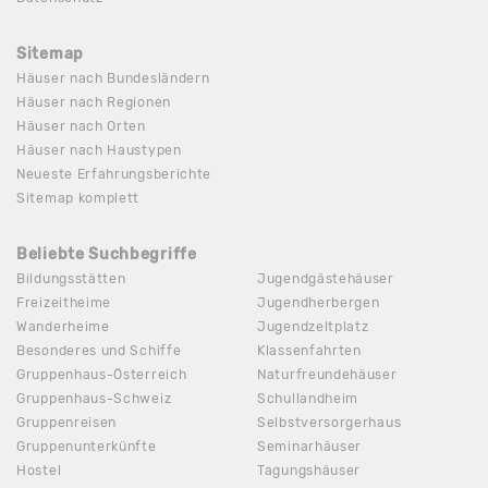
Sitemap
Häuser nach Bundesländern
Häuser nach Regionen
Häuser nach Orten
Häuser nach Haustypen
Neueste Erfahrungsberichte
Sitemap komplett
Beliebte Suchbegriffe
Bildungsstätten
Jugendgästehäuser
Freizeitheime
Jugendherbergen
Wanderheime
Jugendzeltplatz
Besonderes und Schiffe
Klassenfahrten
Gruppenhaus-Österreich
Naturfreundehäuser
Gruppenhaus-Schweiz
Schullandheim
Gruppenreisen
Selbstversorgerhaus
Gruppenunterkünfte
Seminarhäuser
Hostel
Tagungshäuser