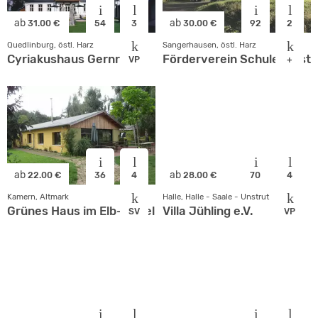
ab
ab
31.00 €
54
3
30.00 €
92
2
Quedlinburg, östl. Harz
Sangerhausen, östl. Harz
Cyriakushaus Gernrode
Förderverein Schule Rieste
VP
+
ab
ab
22.00 €
36
4
28.00 €
70
4
Kamern, Altmark
Halle, Halle - Saale - Unstrut
Grünes Haus im Elb-Havel-Winkel
Villa Jühling e.V.
SV
VP