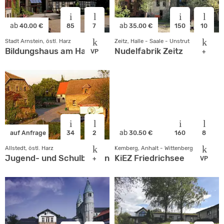
ab
ab
40.00 €
85
7
35.00 €
150
10
Stadt Arnstein, östl. Harz
Zeitz, Halle - Saale - Unstrut
Bildungshaus am Harz
Nudelfabrik Zeitz
VP
+
ab
auf Anfrage
34
2
30.50 €
160
8
Allstedt, östl. Harz
Kemberg, Anhalt - Wittenberg
Jugend- und Schulbauernhof im Gutshof Othal
KiEZ Friedrichsee
+
VP