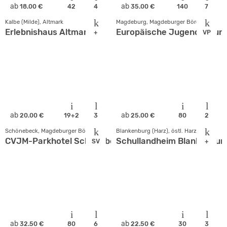
ab
ab
18.00 €
42
4
35.00 €
140
7
Kalbe (Milde), Altmark
Magdeburg, Magdeburger Börde
Erlebnishaus Altmark
Europäische Jugendbildun
+
VP
ab
ab
20.00 €
19+2
3
25.00 €
80
2
Schönebeck, Magdeburger Börde
Blankenburg (Harz), östl. Harz
CVJM-Parkhotel Schönebeck
Schullandheim Blankenbur
SV
+
ab
ab
32.50 €
80
6
22.50 €
30
3