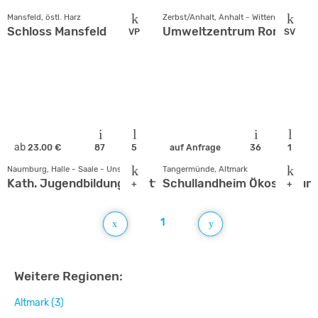
Mansfeld, östl. Harz
Zerbst/Anhalt, Anhalt - Wittenberg
Schloss Mansfeld
Umweltzentrum Ronney
VP
SV
ab
23.00 €
87
5
auf Anfrage
36
1
Naumburg, Halle - Saale - Unstrut
Tangermünde, Altmark
Kath. Jugendbildungsstätte St. MichaelsHaus
Schullandheim Ökoscheun
+
+
1
Weitere Regionen:
Altmark (3)