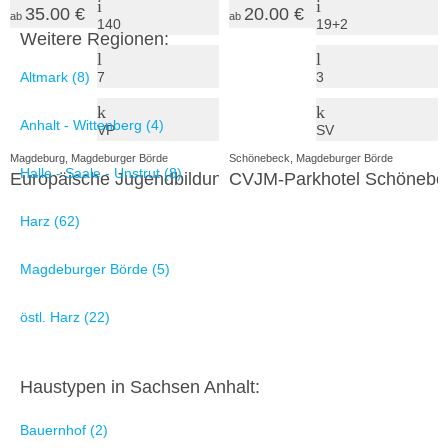
35.00 €
20.00 €
ab
ab
140
19+2
Weitere Regionen:
Altmark (8)
7
3
Anhalt - Wittenberg (4)
VP
SV
Magdeburg, Magdeburger Börde
Schönebeck, Magdeburger Börde
Halle - Saale - Unstrut (8)
Europäische Jugendbildungsstätte Magdeburg (EJBM)
CVJM-Parkhotel Schönebe
Harz (62)
Magdeburger Börde (5)
östl. Harz (22)
Haustypen in Sachsen Anhalt:
Bauernhof (2)