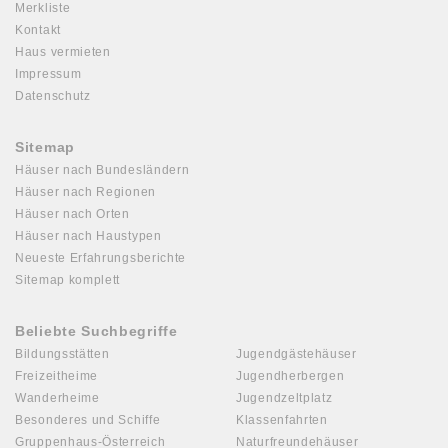
Merkliste
Kontakt
Haus vermieten
Impressum
Datenschutz
Sitemap
Häuser nach Bundesländern
Häuser nach Regionen
Häuser nach Orten
Häuser nach Haustypen
Neueste Erfahrungsberichte
Sitemap komplett
Beliebte Suchbegriffe
Bildungsstätten
Jugendgästehäuser
Freizeitheime
Jugendherbergen
Wanderheime
Jugendzeltplatz
Besonderes und Schiffe
Klassenfahrten
Gruppenhaus-Österreich
Naturfreundehäuser