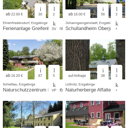
ab
ab
22.00 €
30
2
16.00 €
56
3
Ehrenfriedersdorf, Erzgebirge
Johanngeorgenstadt, Erzgebirge
Ferienanlage Greifenbachmühle
Schullandheim Oberjugel
SV
+
ab
16.20 €
87
5
auf Anfrage
38
3
Schlettau, Erzgebirge
Lößnitz, Erzgebirge
Naturschutzzentrum Erzgebirge
Naturherberge Affalter
VP
+