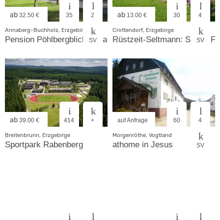
ab
ab
32.50 €
35
2
13.00 €
30
4
Annaberg-Buchholz, Erzgebirge
Crottendorf, Erzgebirge
Pension Pöhlbergblick Annaberg
Rüstzeit-Seltmann: Sauna Fi
SV
SV
ab
39.00 €
414
+
auf Anfrage
60
4
Breitenbrunn, Erzgebirge
Morgenröthe, Vogtland
Sportpark Rabenberg
athome in Jesus
SV