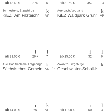
ab
ab
43.40 €
374
6
31.50 €
352
13
Schneeberg, Erzgebirge
Auerbach, Vogtland
KiEZ "Am Filzteich"
KiEZ Waldpark Grünheide
VP
VP
ab
ab
33.00 €
26 +
7
25.00 €
32
6
Aue-Bad Schlema, Erzgebirge
Zwönitz, Erzgebirge
Sächsisches Gemeinschafts-Diakonissenhaus ZION e. V.
Geschwister-Scholl-Haus
VP
+
ab
ab
44.00 €
65
VP
11.00 €
60
3