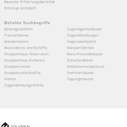
Neueste Erfahrungsberichte
Sitemap komplett
Beliebte Suchbegriffe
Bildungsstätten
Jugendgästehäuser
Freizeitheime
Jugendherbergen
Wanderheime
Jugendzeltplatz
Besonderes und Schiffe
Klassenfahrten
Gruppenhaus-Österreich
Naturfreundehäuser
Gruppenhaus-Schweiz
Schullandheim
Gruppenreisen
Selbstversorgerhaus
Gruppenunterkünfte
Seminarhäuser
Hostel
Tagungshäuser
Jugendbildungsstätte