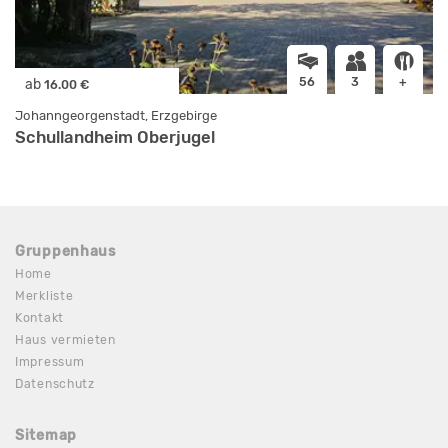
56
3
+
ab
16.00 €
Johanngeorgenstadt, Erzgebirge
Schullandheim Oberjugel
Gruppenhaus
Home
Merkliste
Kontakt
Haus vermieten
Impressum
Datenschutz
Sitemap