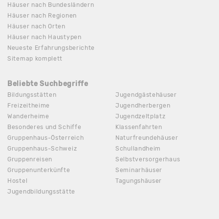
Häuser nach Bundesländern
Häuser nach Regionen
Häuser nach Orten
Häuser nach Haustypen
Neueste Erfahrungsberichte
Sitemap komplett
Beliebte Suchbegriffe
Bildungsstätten
Jugendgästehäuser
Freizeitheime
Jugendherbergen
Wanderheime
Jugendzeltplatz
Besonderes und Schiffe
Klassenfahrten
Gruppenhaus-Österreich
Naturfreundehäuser
Gruppenhaus-Schweiz
Schullandheim
Gruppenreisen
Selbstversorgerhaus
Gruppenunterkünfte
Seminarhäuser
Hostel
Tagungshäuser
Jugendbildungsstätte