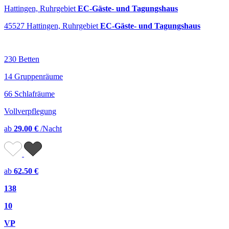
Hattingen, Ruhrgebiet
EC-Gäste- und Tagungshaus
45527 Hattingen, Ruhrgebiet
EC-Gäste- und Tagungshaus
230 Betten
14 Gruppenräume
66 Schlafräume
Vollverpflegung
ab
29.00 €
/Nacht
ab
62.50 €
138
10
VP