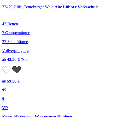
32479 Hille, Teutoburger Wald
Alte Lübber Volksschule
43 Betten
3 Gruppenräume
22 Schlafräume
Vollverpflegung
ab
42.50 €
/Nacht
ab
59.50 €
95
9
VP
Kleve, Niederrhein
Wasserburg Rindern