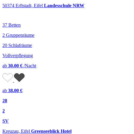
50374 Erftstadt, Eifel
Landesschule NRW
37 Betten
2 Gruppenräume
20 Schlafräume
Vollverpflegung
ab
30.00 €
/Nacht
ab
38.00 €
28
2
SV
Kreuzau, Eifel
Greenseeblick Hotel