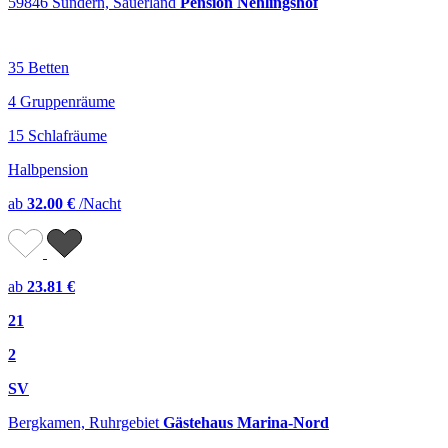
59846 Sundern, Sauerland
Pension Nehlingshof
35 Betten
4 Gruppenräume
15 Schlafräume
Halbpension
ab
32.00 €
/Nacht
ab
23.81 €
21
2
SV
Bergkamen, Ruhrgebiet
Gästehaus Marina-Nord