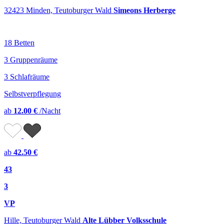
32423 Minden, Teutoburger Wald
Simeons Herberge
18 Betten
3 Gruppenräume
3 Schlafräume
Selbstverpflegung
ab
12.00 €
/Nacht
ab
42.50 €
43
3
VP
Hille, Teutoburger Wald
Alte Lübber Volksschule