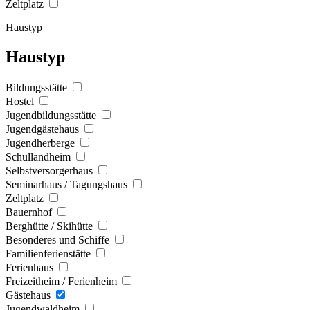
Zeltplatz
Haustyp
Haustyp
Bildungsstätte
Hostel
Jugendbildungsstätte
Jugendgästehaus
Jugendherberge
Schullandheim
Selbstversorgerhaus
Seminarhaus / Tagungshaus
Zeltplatz
Bauernhof
Berghütte / Skihütte
Besonderes und Schiffe
Familienferienstätte
Ferienhaus
Freizeitheim / Ferienheim
Gästehaus
Jugendwaldheim