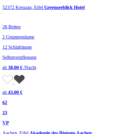
52372 Kreuzau, Eifel
Greenseeblick Hotel
28 Betten
2 Gruppenräume
12 Schlafräume
Selbstverpflegung
ab
38.00 €
/Nacht
ab
43.00 €
62
23
VP
Aachen, Eifel
Akademie des Bistums Aachen