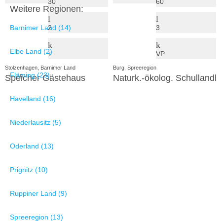
30
60
Weitere Regionen:
Barnimer Land (14)
2
3
Elbe Land (2)
+
VP
Stolzenhagen, Barnimer Land
Burg, Spreeregion
Fläming (23)
Speicher Gästehaus
Naturk.-ökolog. Schulland
Havelland (16)
Niederlausitz (5)
Oderland (13)
Prignitz (10)
Ruppiner Land (9)
Spreeregion (13)