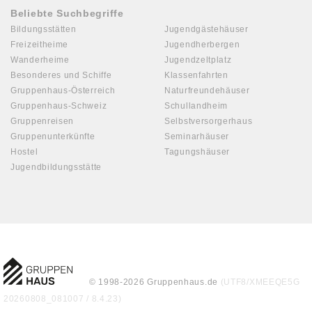
Beliebte Suchbegriffe
Bildungsstätten
Jugendgästehäuser
Freizeitheime
Jugendherbergen
Wanderheime
Jugendzeltplatz
Besonderes und Schiffe
Klassenfahrten
Gruppenhaus-Österreich
Naturfreundehäuser
Gruppenhaus-Schweiz
Schullandheim
Gruppenreisen
Selbstversorgerhaus
Gruppenunterkünfte
Seminarhäuser
Hostel
Tagungshäuser
Jugendbildungsstätte
© 1998-2026 Gruppenhaus.de
(UTF8/XMEEQE5G
20260808_081007 / 8.4.23)