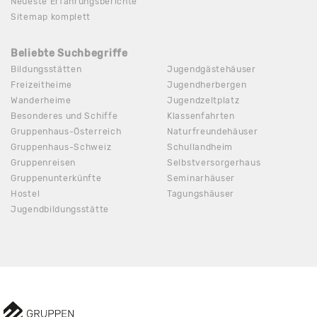
Neueste Erfahrungsberichte
Sitemap komplett
Beliebte Suchbegriffe
Bildungsstätten
Jugendgästehäuser
Freizeitheime
Jugendherbergen
Wanderheime
Jugendzeltplatz
Besonderes und Schiffe
Klassenfahrten
Gruppenhaus-Österreich
Naturfreundehäuser
Gruppenhaus-Schweiz
Schullandheim
Gruppenreisen
Selbstversorgerhaus
Gruppenunterkünfte
Seminarhäuser
Hostel
Tagungshäuser
Jugendbildungsstätte