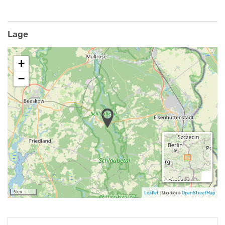
Lage
+
−
5 km
Leaflet
|
Map data ©
OpenStreetMap