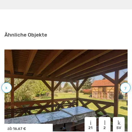
Ähnliche Objekte
21
2
SV
ab
16.67 €