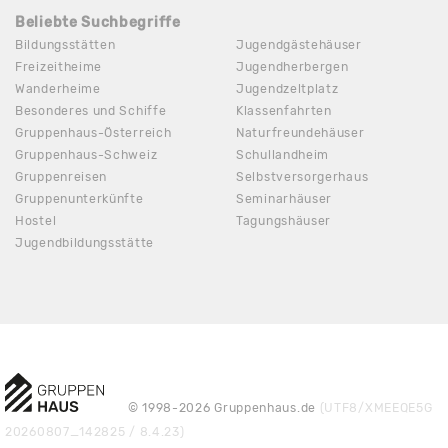
Beliebte Suchbegriffe
Bildungsstätten
Jugendgästehäuser
Freizeitheime
Jugendherbergen
Wanderheime
Jugendzeltplatz
Besonderes und Schiffe
Klassenfahrten
Gruppenhaus-Österreich
Naturfreundehäuser
Gruppenhaus-Schweiz
Schullandheim
Gruppenreisen
Selbstversorgerhaus
Gruppenunterkünfte
Seminarhäuser
Hostel
Tagungshäuser
Jugendbildungsstätte
© 1998-2026 Gruppenhaus.de
(UTF8/XMEEQE5G
20260807_142825 / 8.4.23)