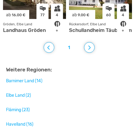
ab
ab
16.00 €
77
4
9.00 €
60
4
Gröden, Elbe Land
Rückersdorf, Elbe Land
Landhaus Gröden
Schullandheim Täubertsmü
+
+
1
Weitere Regionen:
Barnimer Land (14)
Elbe Land (2)
Fläming (23)
Havelland (16)