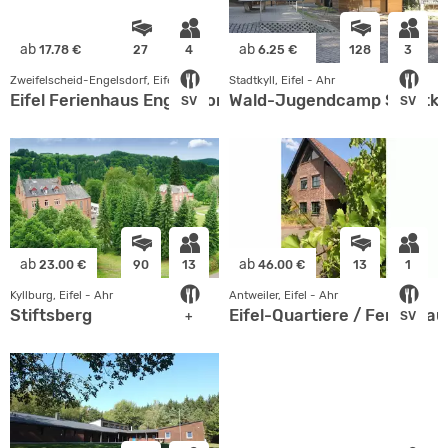
ab
ab
17.78 €
27
4
6.25 €
128
3
Zweifelscheid-Engelsdorf, Eifel - Ahr
Stadtkyll, Eifel - Ahr
Eifel Ferienhaus Engelsdorf
Wald-Jugendcamp Stadtkyl
SV
SV
ab
ab
23.00 €
90
13
46.00 €
13
1
Kyllburg, Eifel - Ahr
Antweiler, Eifel - Ahr
Stiftsberg
Eifel-Quartiere / Ferienhau
+
SV