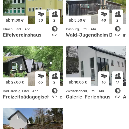
ab
ab
11.00 €
30
2
5.50 €
40
2
Ulmen, Eifel - Ahr
Dasburg, Eifel - Ahr
Eifelvereinshaus
Wald-Jugendheim Dasburg
SV
SV
ab
ab
27.00 €
65
2
18.83 €
18
1/
Bad Breisig, Eifel - Ahr
Zweifelscheid, Eifel - Ahr
Freizeitpädagogisches Zentrum Bad Breisig e.V.
Galerie-Ferienhaus Eifel A
VP
SV