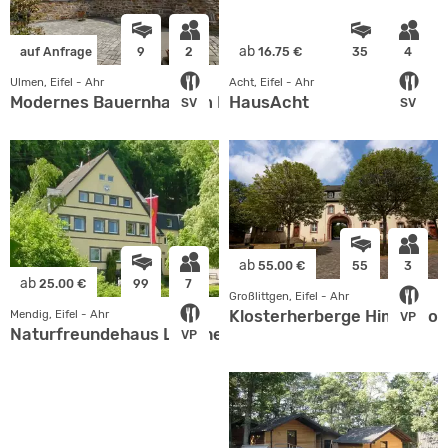
ab
auf Anfrage
9
2
16.75 €
35
4
Ulmen, Eifel - Ahr
Acht, Eifel - Ahr
Modernes Bauernhaus im Dorf
HausAcht
SV
SV
ab
55.00 €
55
3
ab
25.00 €
99
7
Großlittgen, Eifel - Ahr
Klosterherberge Himmerod
Mendig, Eifel - Ahr
VP
Naturfreundehaus Laacherseehaus
VP