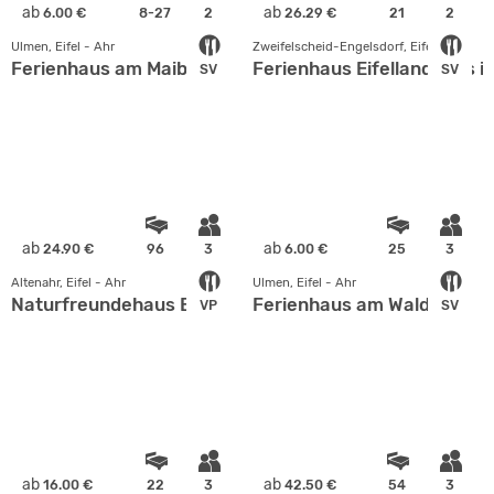
ab
ab
6.00 €
8-27
2
26.29 €
21
2
Ulmen, Eifel - Ahr
Zweifelscheid-Engelsdorf, Eifel - Ahr
Ferienhaus am Maibüsch
Ferienhaus Eifellandhaus i
SV
SV
ab
ab
24.90 €
96
3
6.00 €
25
3
Altenahr, Eifel - Ahr
Ulmen, Eifel - Ahr
Naturfreundehaus Berg
Ferienhaus am Waldrand
VP
SV
ab
ab
16.00 €
22
3
42.50 €
54
3