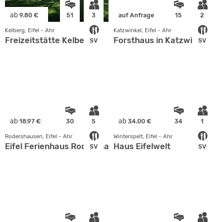
ab
9.80 €
51
3
auf Anfrage
15
2
Kelberg, Eifel - Ahr
Katzwinkel, Eifel - Ahr
Freizeitstätte Kelberg
Forsthaus in Katzwinkel
SV
SV
ab
ab
18.97 €
30
5
34.00 €
34
1
Rodershausen, Eifel - Ahr
Winterspelt, Eifel - Ahr
Eifel Ferienhaus Rodershausen
Haus Eifelwelt
SV
SV