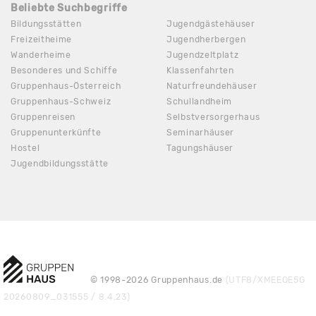
Beliebte Suchbegriffe
Bildungsstätten
Jugendgästehäuser
Freizeitheime
Jugendherbergen
Wanderheime
Jugendzeltplatz
Besonderes und Schiffe
Klassenfahrten
Gruppenhaus-Österreich
Naturfreundehäuser
Gruppenhaus-Schweiz
Schullandheim
Gruppenreisen
Selbstversorgerhaus
Gruppenunterkünfte
Seminarhäuser
Hostel
Tagungshäuser
Jugendbildungsstätte
© 1998-2026 Gruppenhaus.de
(UTF8/XMEEQE5G
20260809_031555 / 8.4.23)