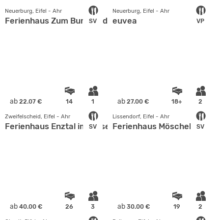
Neuerburg, Eifel - Ahr
Neuerburg, Eifel - Ahr
Ferienhaus Zum Burgfried Neuerburg
euvea
SV
VP
ab
ab
22.07 €
14
1
27.00 €
18+
2
Zweifelscheid, Eifel - Ahr
Lissendorf, Eifel - Ahr
Ferienhaus Enztal im Felsenland Südeifel
Ferienhaus Möschelberg
SV
SV
ab
ab
40.00 €
26
3
30.00 €
19
2