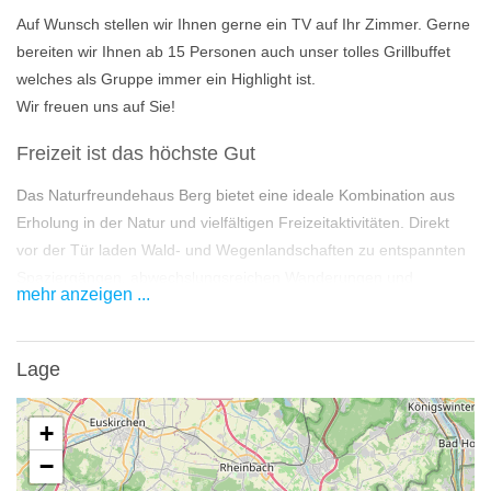
Auf Wunsch stellen wir Ihnen gerne ein TV auf Ihr Zimmer. Gerne
bereiten wir Ihnen ab 15 Personen auch unser tolles Grillbuffet
welches als Gruppe immer ein Highlight ist.
Wir freuen uns auf Sie!
Freizeit ist das höchste Gut
Das Naturfreundehaus Berg bietet eine ideale Kombination aus
Erholung in der Natur und vielfältigen Freizeitaktivitäten. Direkt
vor der Tür laden Wald- und Wegenlandschaften zu entspannten
Spaziergängen, abwechslungsreichen Wanderungen und
mehr anzeigen ...
sportlichen Unternehmungen ein. Wanderwege unterschiedlicher
Schwierigkeitsgrade führen durch malerische Landschaften,
vorbei an Aussichtspunkten mit spektakulären Blicken über die
Lage
Umgebung.
+
Im Haus selbst finden Sie komfortable Gemeinschaftsbereiche, in
−
denen Sie gemütlich lesen, Karten- oder Brettspiele spielen oder