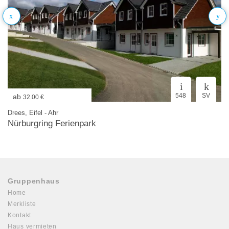
548
SV
ab
32.00 €
Drees, Eifel - Ahr
Nürburgring Ferienpark
Gruppenhaus
Home
Merkliste
Kontakt
Haus vermieten