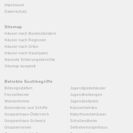
Impressum
Datenschutz
Sitemap
Häuser nach Bundesländern
Häuser nach Regionen
Häuser nach Orten
Häuser nach Haustypen
Neueste Erfahrungsberichte
Sitemap komplett
Beliebte Suchbegriffe
Bildungsstätten
Jugendgästehäuser
Freizeitheime
Jugendherbergen
Wanderheime
Jugendzeltplatz
Besonderes und Schiffe
Klassenfahrten
Gruppenhaus-Österreich
Naturfreundehäuser
Gruppenhaus-Schweiz
Schullandheim
Gruppenreisen
Selbstversorgerhaus