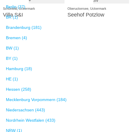
+
SV
Berlin (37)
Schönfeld, Uckermark
Oberuckersee, Uckermark
Villa S&I
Seehof Potzlow
BR (1)
Brandenburg (181)
Bremen (4)
BW (1)
BY (1)
Hamburg (18)
HE (1)
Hessen (258)
Mecklenburg Vorpommern (184)
Niedersachsen (443)
Nordrhein Westfalen (433)
NRW (1)