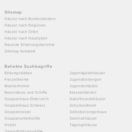
Sitemap
Häuser nach Bundesländern
Häuser nach Regionen
Häuser nach Orten
Häuser nach Haustypen
Neueste Erfahrungsberichte
Sitemap komplett
Beliebte Suchbegriffe
Bildungsstätten
Jugendgästehäuser
Freizeitheime
Jugendherbergen
Wanderheime
Jugendzeltplatz
Besonderes und Schiffe
Klassenfahrten
Gruppenhaus-Österreich
Naturfreundehäuser
Gruppenhaus-Schweiz
Schullandheim
Gruppenreisen
Selbstversorgerhaus
Gruppenunterkünfte
Seminarhäuser
Hostel
Tagungshäuser
Jugendbildungsstätte