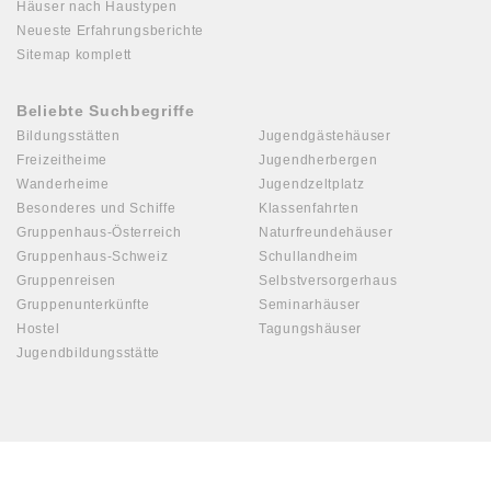
Häuser nach Haustypen
Neueste Erfahrungsberichte
Sitemap komplett
Beliebte Suchbegriffe
Bildungsstätten
Jugendgästehäuser
Freizeitheime
Jugendherbergen
Wanderheime
Jugendzeltplatz
Besonderes und Schiffe
Klassenfahrten
Gruppenhaus-Österreich
Naturfreundehäuser
Gruppenhaus-Schweiz
Schullandheim
Gruppenreisen
Selbstversorgerhaus
Gruppenunterkünfte
Seminarhäuser
Hostel
Tagungshäuser
Jugendbildungsstätte