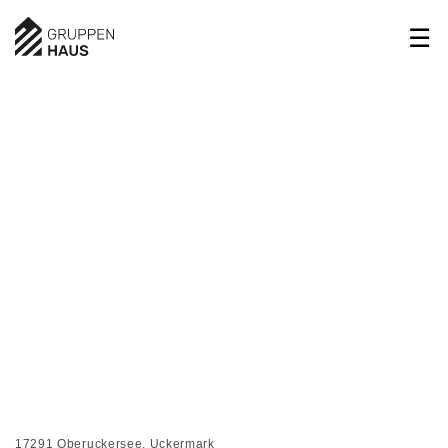
1/14
2/14
3/14
4/14
5/14
6/14
7/14
8/14
9/14
10/14
11/14
12/14
13/14
14/14
17291 Oberuckersee, Uckermark