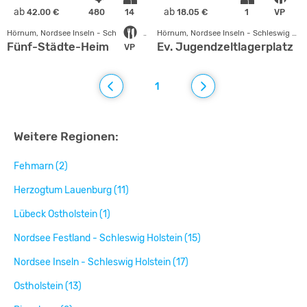
ab
ab
42.00 €
480
14
18.05 €
1
VP
Hörnum, Nordsee Inseln - Schleswig Holstein
Hörnum, Nordsee Inseln - Schleswig Holstein
Fünf-Städte-Heim
Ev. Jugendzeltlagerplatz
VP
1
Weitere Regionen:
Fehmarn (2)
Herzogtum Lauenburg (11)
Lübeck Ostholstein (1)
Nordsee Festland - Schleswig Holstein (15)
Nordsee Inseln - Schleswig Holstein (17)
Ostholstein (13)