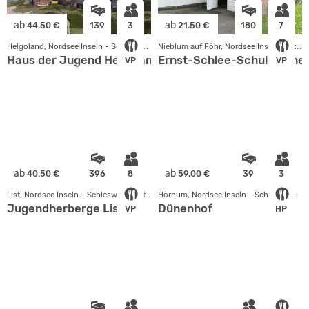
ab
ab
44.50 €
139
3
21.50 €
180
7
Helgoland, Nordsee Inseln - Schleswig Holstein
Nieblum auf Föhr, Nordsee Inseln - Schleswig Holstein
Haus der Jugend Helgoland
Ernst-Schlee-Schullandhe
VP
VP
ab
ab
40.50 €
396
8
59.00 €
39
3
List, Nordsee Inseln - Schleswig Holstein
Hörnum, Nordsee Inseln - Schleswig Holstein
Jugendherberge List
Dünenhof
VP
HP