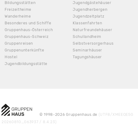
Bildungsstätten
Jugendgästehäuser
Freizeitheime
Jugendherbergen
Wanderheime
Jugendzeltplatz
Besonderes und Schiffe
Klassenfahrten
Gruppenhaus-Österreich
Naturfreundehäuser
Gruppenhaus-Schweiz
Schullandheim
Gruppenreisen
Selbstversorgerhaus
Gruppenunterkünfte
Seminarhäuser
Hostel
Tagungshäuser
Jugendbildungsstätte
© 1998-2026 Gruppenhaus.de
(UTF8/XMEEQE5G
20260810_063937 / 8.4.23)