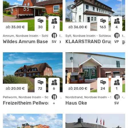
ab
ab
35.00 €
30
2
36.00 €
163
4
Amrum, Nordsee Inseln - Schleswig Holstein
Sylt, Nordsee Inseln - Schleswig Holstein
Wildes Amrum Basecamp
KLAARSTRAND Gruppengäst
SV
VP
ab
ab
20.00 €
72
6
20.00 €
24
1
Pellworm, Nordsee Inseln - Schleswig Holstein
Nordstrand, Nordsee Inseln - Schleswig Holstein
Freizeitheim Pellworm
Haus Oke
+
SV