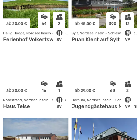
ab
ab
20.00 €
64
2
45.00 €
390
12
Hallig Hooge, Nordsee Inseln - Schleswig Holstein
Sylt, Nordsee Inseln - Schleswig Holstein
Ferienhof Volkertswarft
Puan Klent auf Sylt
SV
VP
ab
ab
20.00 €
16
1
29.00 €
68
2
Nordstrand, Nordsee Inseln - Schleswig Holstein
Hörnum, Nordsee Inseln - Schleswig Holstein
Haus Telse
Jugendgästehaus Möwenn
SV
VP