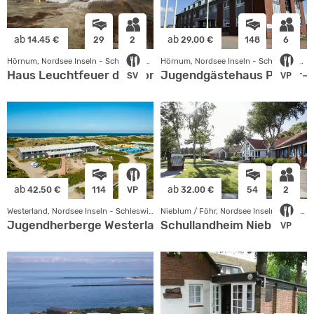
ab
ab
14.45 €
29
2
29.00 €
148
6
Hörnum, Nordsee Inseln - Schleswig Holstein
Hörnum, Nordsee Inseln - Schleswig Holstein
Haus Leuchtfeuer der Nordkirche
Jugendgästehaus Pidder-
SV
VP
ab
ab
42.50 €
114
VP
32.00 €
54
2
Westerland, Nordsee Inseln - Schleswig Holstein
Nieblum / Föhr, Nordsee Inseln - Schleswig Holstein
Jugendherberge Westerland
Schullandheim Nieblum
VP