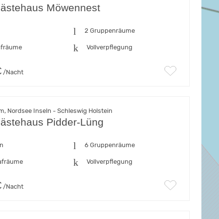
ästehaus Möwennest
n
2 Gruppenräume
afräume
Vollverpflegung
€
/Nacht
, Nordsee Inseln - Schleswig Holstein
ästehaus Pidder-Lüng
en
6 Gruppenräume
afräume
Vollverpflegung
€
/Nacht