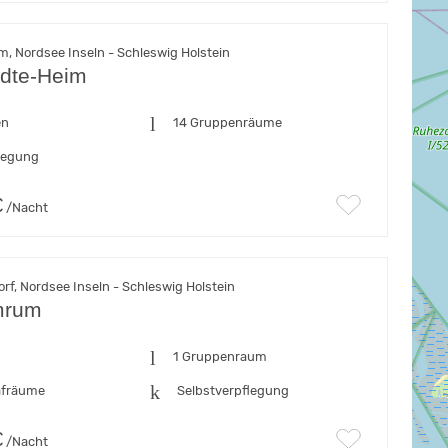
, Nordsee Inseln - Schleswig Holstein
ädte-Heim
en
14 Gruppenräume
flegung
€
/Nacht
f, Nordsee Inseln - Schleswig Holstein
mrum
n
1 Gruppenraum
afräume
Selbstverpflegung
€
/Nacht