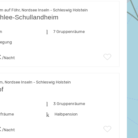
 auf Föhr, Nordsee Inseln - Schleswig Holstein
chlee-Schullandheim
en
7 Gruppenräume
flegung
€
/Nacht
, Nordsee Inseln - Schleswig Holstein
f
n
3 Gruppenräume
afräume
Halbpension
€
/Nacht