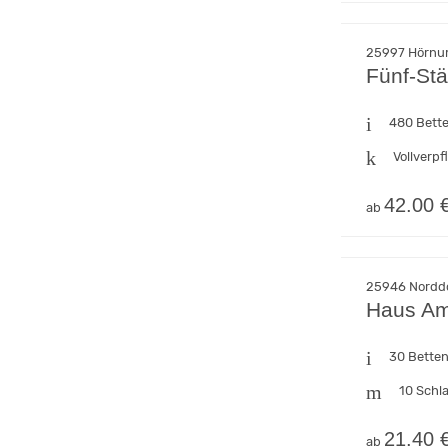
25997 Hörnum
Fünf-St
480 Bett
Vollverp
42.00 
ab
25946 Norddor
Haus A
30 Bette
10 Schl
21.40 
ab