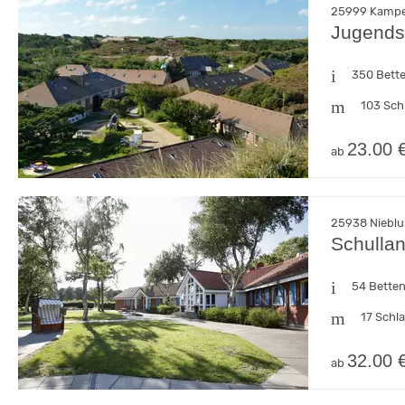
25999 Kampen
Jugends
350 Bett
103 Sch
23.00 
ab
25938 Nieblum
Schulla
54 Bette
17 Schl
32.00 
ab