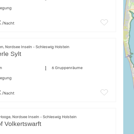
flegung
€
/Nacht
, Nordsee Inseln - Schleswig Holstein
rle Sylt
en
6 Gruppenräume
flegung
€
/Nacht
Hooge, Nordsee Inseln - Schleswig Holstein
f Volkertswarft