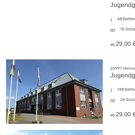
Jugendg
68 Bette
15 Schl
29.00 
ab
25997 Hörnum
Jugendg
148 Bett
26 Schl
29.00 
ab