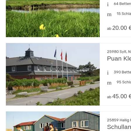
64 Bette
15 Schl
20.00 
ab
25980 Sylt, N
Puan Kle
390 Bett
95 Schl
45.00 
ab
25859 Hallig 
Schulla