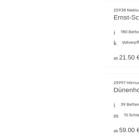
25938 Nieblum
Ernst-S
180 Bett
Vollverp
21.50 
ab
25997 Hörnum
Dünenho
39 Bette
10 Schl
59.00 
ab