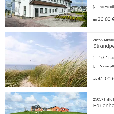
Vollverp
36.00 
ab
25999 Kampen
Strandpe
146 Bett
Vollverp
41.00 
ab
25859 Hallig 
Ferienho