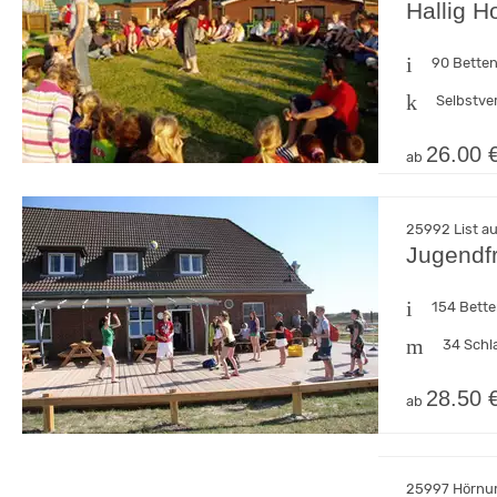
Hallig H
90 Bette
Selbstve
26.00 
ab
25992 List au
Jugendfr
154 Bett
34 Schl
28.50 
ab
25997 Hörnum