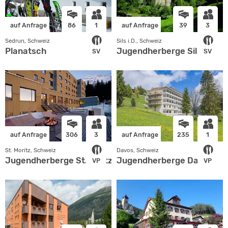
auf Anfrage
86
1
auf Anfrage
39
3
Sedrun, Schweiz
Sils i.D., Schweiz
Planatsch
Jugendherberge Sils i.D.
SV
SV
auf Anfrage
306
3
auf Anfrage
235
1
St. Moritz, Schweiz
Davos, Schweiz
Jugendherberge St.Moritz
Jugendherberge Davos
VP
VP