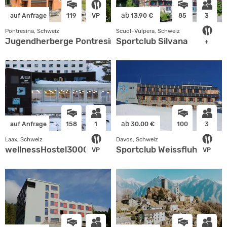
ab
auf Anfrage
119
VP
13.90 €
85
3
Pontresina, Schweiz
Scuol-Vulpera, Schweiz
Jugendherberge Pontresina
Sportclub Silvana
+
ab
auf Anfrage
158
1
30.00 €
100
3
Laax, Schweiz
Davos, Schweiz
wellnessHostel3000
Sportclub Weissfluh
VP
VP