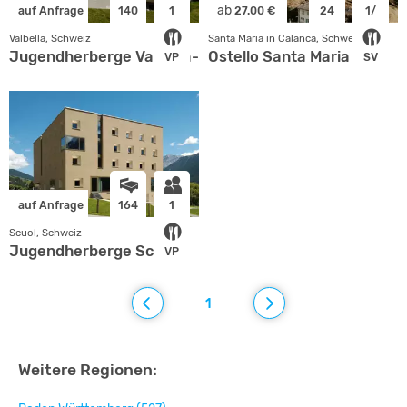
ab
auf Anfrage
140
1
27.00 €
24
1/
Valbella, Schweiz
Santa Maria in Calanca, Schweiz
Jugendherberge Valbella-Lenzerheide
Ostello Santa Maria
VP
SV
auf Anfrage
164
1
Scuol, Schweiz
Jugendherberge Scuol
VP
1
Weitere Regionen: