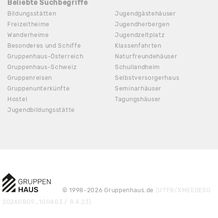
Beliebte Suchbegriffe
Bildungsstätten
Jugendgästehäuser
Freizeitheime
Jugendherbergen
Wanderheime
Jugendzeltplatz
Besonderes und Schiffe
Klassenfahrten
Gruppenhaus-Österreich
Naturfreundehäuser
Gruppenhaus-Schweiz
Schullandheim
Gruppenreisen
Selbstversorgerhaus
Gruppenunterkünfte
Seminarhäuser
Hostel
Tagungshäuser
Jugendbildungsstätte
© 1998-2026 Gruppenhaus.de
(UTF8/XMEEQE5G
20260809_100403 / 8.4.23)