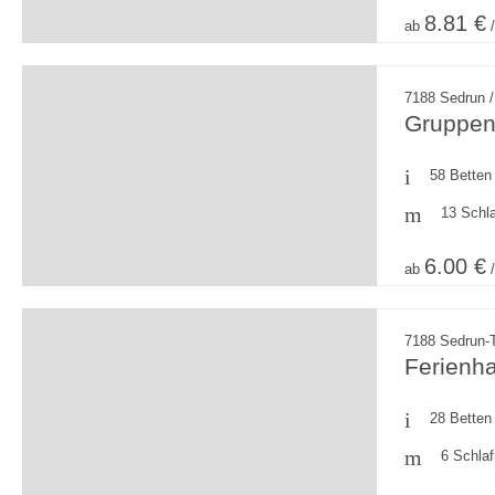
8.81 €
ab
/
7188 Sedrun 
Gruppen
58 Betten
13 Schl
6.00 €
ab
/
7188 Sedrun-
Ferienha
28 Betten
6 Schla