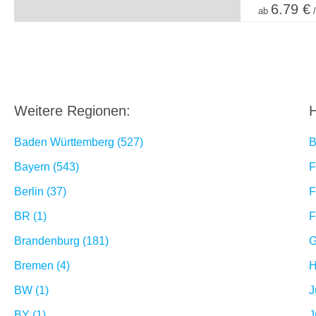
6.79 €
ab
/
Weitere Regionen:
H
Baden Württemberg (527)
B
Bayern (543)
F
Berlin (37)
F
BR (1)
F
Brandenburg (181)
G
Bremen (4)
H
BW (1)
J
BY (1)
J