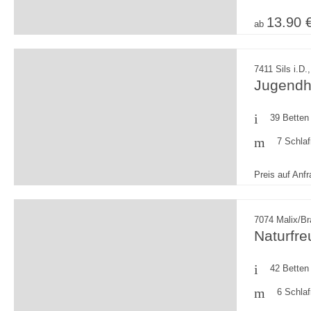
13.90 
ab
7411 Sils i.D
Jugendhe
39 Betten
7 Schla
Preis auf Anf
7074 Malix/B
Naturfr
42 Betten
6 Schla