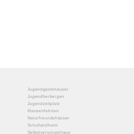
Jugendgästehäuser
Jugendherbergen
Jugendzeltplatz
Klassenfahrten
Naturfreundehäuser
Schullandheim
Selbstversorgerhaus