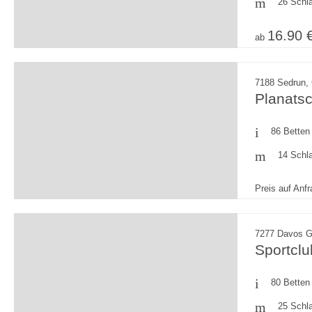
26 Schl
16.90 
ab
7188 Sedrun,
Planats
86 Betten
14 Schl
Preis auf Anf
7277 Davos G
Sportcl
80 Betten
25 Schl