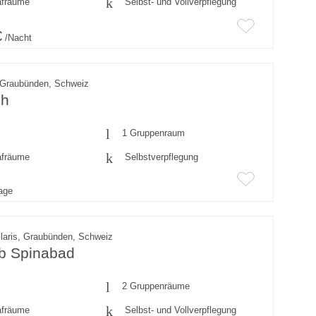
afräume
Selbst- und Vollverpflegung
€
/Nacht
 Graubünden, Schweiz
ch
1 Gruppenraum
afräume
Selbstverpflegung
rage
laris, Graubünden, Schweiz
ub Spinabad
2 Gruppenräume
afräume
Selbst- und Vollverpflegung