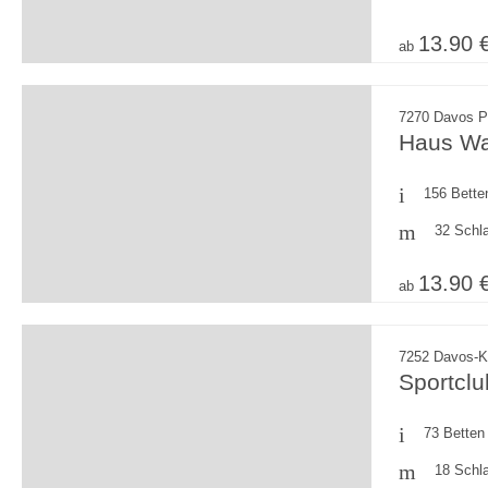
13.90 
ab
7270 Davos P
Haus Wa
156 Bette
32 Schl
13.90 
ab
7252 Davos-K
Sportcl
73 Betten
18 Schl