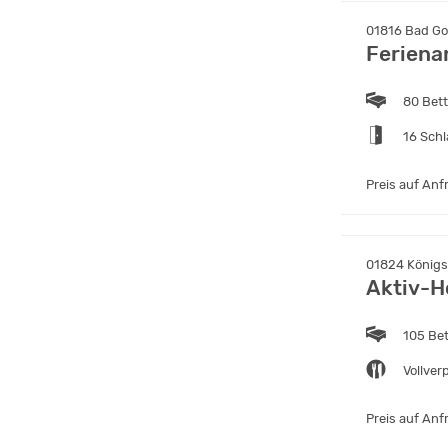
01816 Bad Go
Feriena
80 Bet
16 Sch
Preis auf Anf
01824 Königs
Aktiv-H
105 Be
Vollver
Preis auf Anf