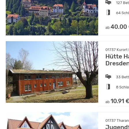
127 Be
64 Sch
40.00
ab
01737 Kurort 
Hütte H
Dresde
33 Bet
8 Schl
10.91 
ab
01737 Tharan
Jugendf