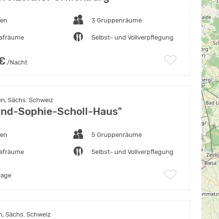
ten
3 Gruppenräume
lafräume
Selbst- und Vollverpflegung
 €
/Nacht
n, Sächs. Schweiz
nd-Sophie-Scholl-Haus"
ten
5 Gruppenräume
lafräume
Selbst- und Vollverpflegung
rage
n, Sächs. Schweiz