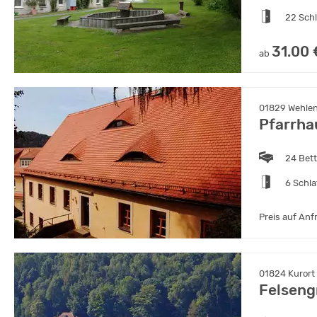
22 Sch
31.00 
ab
01829 Wehlen
Pfarrha
24 Bet
6 Schl
Preis auf Anf
01824 Kurort
Felseng