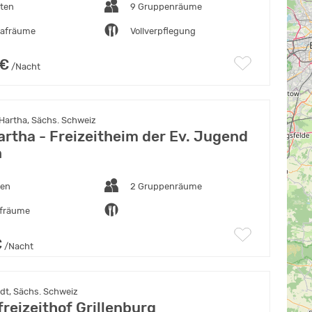
tten
9 Gruppenräume
lafräume
Vollverpflegung
 €
/Nacht
Hartha, Sächs. Schweiz
artha - Freizeitheim der Ev. Jugend
n
ten
2 Gruppenräume
afräume
€
/Nacht
dt, Sächs. Schweiz
reizeithof Grillenburg