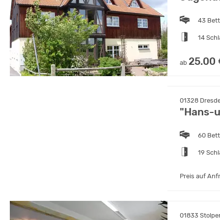
43 Bet
14 Sch
25.00
ab
01328 Dresde
"Hans-u
60 Bet
19 Sch
Preis auf Anf
01833 Stolpe