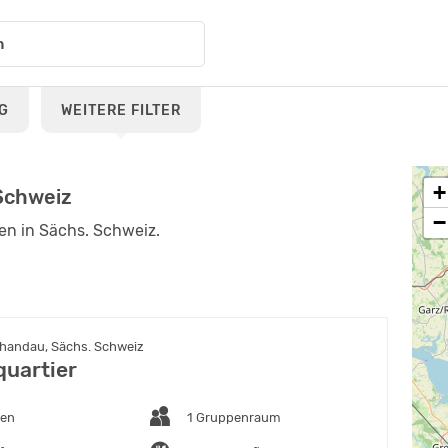
G
WEITERE FILTER
+
Schweiz
−
en in Sächs. Schweiz.
handau, Sächs. Schweiz
uartier
ten
1 Gruppenraum