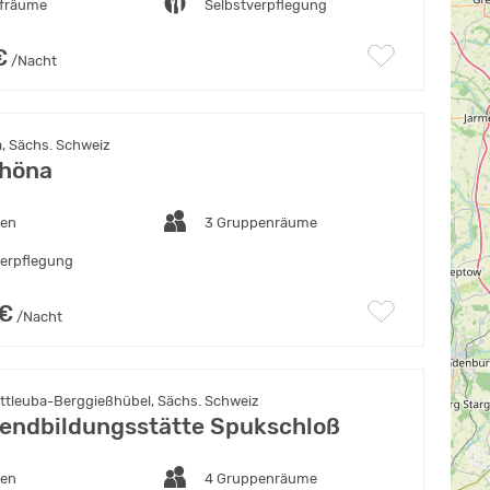
afräume
Selbstverpflegung
€
/Nacht
, Sächs. Schweiz
chöna
ten
3 Gruppenräume
verpflegung
 €
/Nacht
ttleuba-Berggießhübel, Sächs. Schweiz
endbildungsstätte Spukschloß
ten
4 Gruppenräume