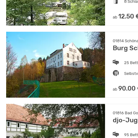
8 Schl
12.50 
ab
01814 Schöna
Burg S
25 Bet
Selbst
90.00
ab
01816 Bad Go
djo-Jug
95 Bet