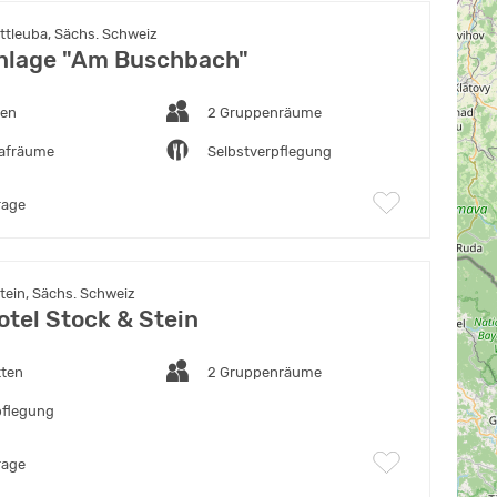
ttleuba, Sächs. Schweiz
nlage "Am Buschbach"
ten
2 Gruppenräume
lafräume
Selbstverpflegung
rage
tein, Sächs. Schweiz
otel Stock & Stein
tten
2 Gruppenräume
pflegung
rage