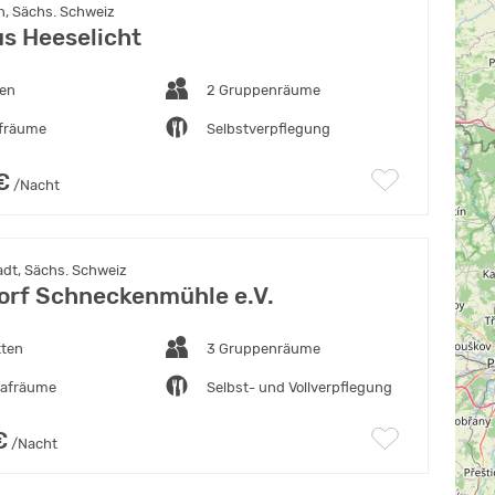
n, Sächs. Schweiz
s Heeselicht
ten
2 Gruppenräume
afräume
Selbstverpflegung
€
/Nacht
adt, Sächs. Schweiz
orf Schneckenmühle e.V.
tten
3 Gruppenräume
lafräume
Selbst- und Vollverpflegung
€
/Nacht