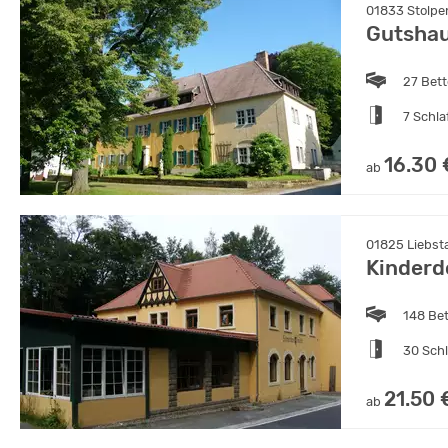
01833 Stolpe
Gutshau
27 Bet
7 Schl
16.30 
ab
01825 Liebst
Kinderd
148 Be
30 Sch
21.50 
ab