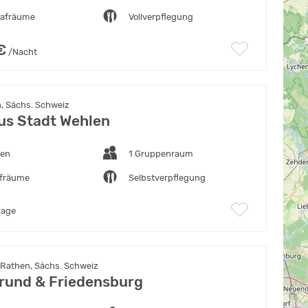
lafräume
Vollverpflegung
€
/Nacht
, Sächs. Schweiz
us Stadt Wehlen
ten
1 Gruppenraum
afräume
Selbstverpflegung
rage
 Rathen, Sächs. Schweiz
rund & Friedensburg