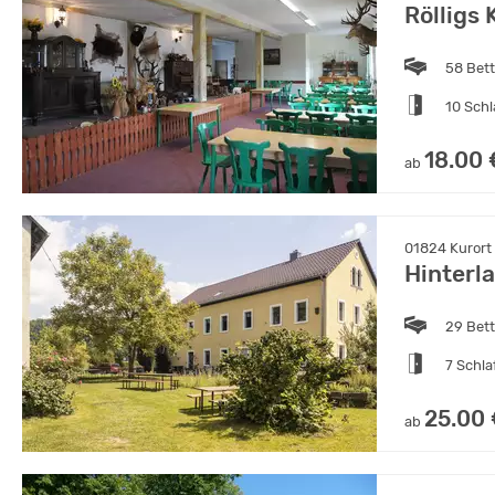
Rölligs 
58 Bet
10 Sch
18.00 
ab
01824 Kurort
Hinterl
29 Bet
7 Schl
25.00
ab