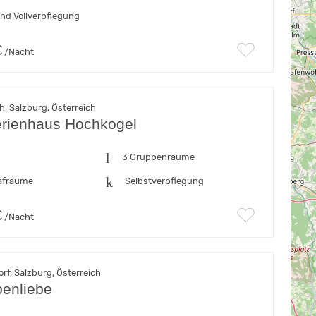
und Vollverpflegung
€
/Nacht
, Salzburg, Österreich
erienhaus Hochkogel
3 Gruppenräume
afräume
Selbstverpflegung
€
/Nacht
rf, Salzburg, Österreich
penliebe