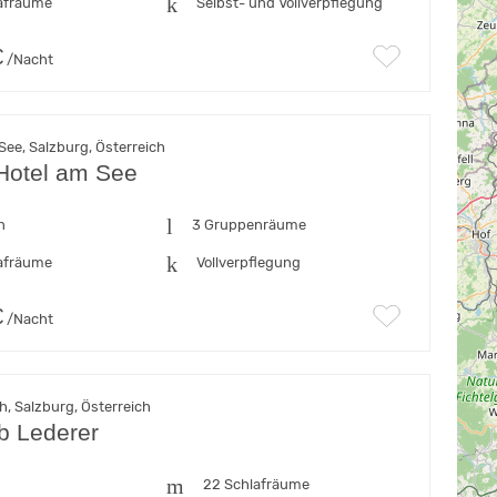
afräume
Selbst- und Vollverpflegung
€
/Nacht
See, Salzburg, Österreich
Hotel am See
n
3 Gruppenräume
afräume
Vollverpflegung
€
/Nacht
, Salzburg, Österreich
b Lederer
22 Schlafräume