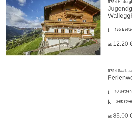
5754 Hinterg
Jugendg
Wallegg
135 Bett
12.20 
ab
5754 Saalbac
Ferienw
10 Betten
Selbstve
85.00 
ab