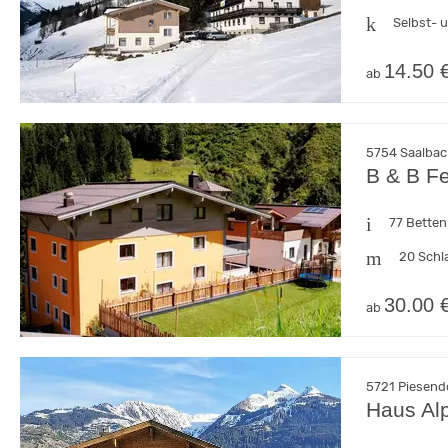
Selbst- 
14.50 
ab
5754 Saalbach
B & B F
77 Betten
20 Schl
30.00 
ab
5721 Piesendo
Haus Al