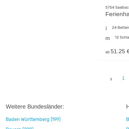
5754 Saalbac
Ferienh
24 Bette
12 Schl
51.25 
ab
1
Weitere Bundesländer:
H
Baden Württemberg (199)
B