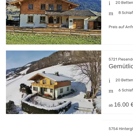
20 Bette
8 Schla
Preis auf Anf
5721 Piesendo
Gemütlic
20 Bette
6 Schla
16.00 
ab
5754 Hintergl