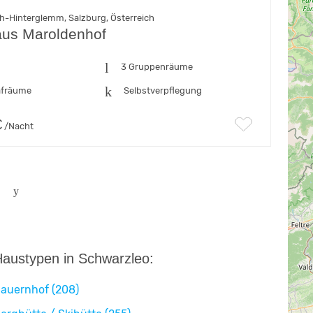
h-Hinterglemm, Salzburg, Österreich
aus Maroldenhof
n
3 Gruppenräume
afräume
Selbstverpflegung
€
/Nacht
austypen in Schwarzleo:
auernhof (208)