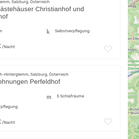
lemm, Salzburg, Österreich
ästehäuser Christianhof und
hof
en
Selbstverpflegung
€
/Nacht
h-Hinterglemm, Salzburg, Österreich
ohnungen Perfeldhof
5 Schlafräume
rpflegung
€
/Nacht