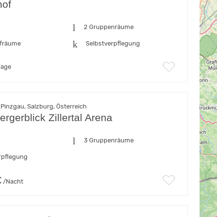
hof
n
2 Gruppenräume
afräume
Selbstverpflegung
rage
Pinzgau, Salzburg, Österreich
ergerblick Zillertal Arena
n
3 Gruppenräume
rpflegung
€
/Nacht