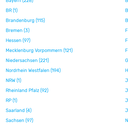
Bayern (228)
B
BR (1)
B
Brandenburg (115)
B
Bremen (3)
F
Hessen (97)
F
Mecklenburg Vorpommern (121)
F
Niedersachsen (221)
G
Nordrhein Westfalen (194)
H
NRW (1)
J
Rheinland Pfalz (92)
J
RP (1)
J
Saarland (4)
J
Sachsen (97)
N