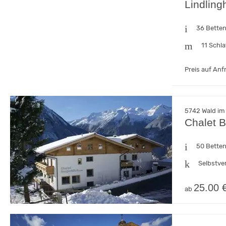
Lindling
36 Bette
11 Schl
Preis auf Anf
5742 Wald im 
Chalet B
50 Bette
Selbstve
25.00 
ab