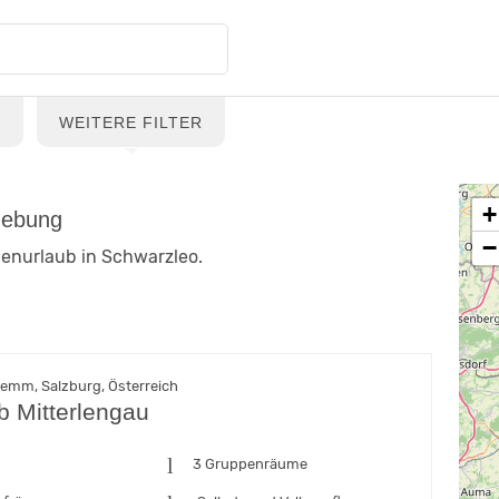
G
WEITERE FILTER
+
gebung
−
ienurlaub in Schwarzleo.
lemm, Salzburg, Österreich
b Mitterlengau
n
3 Gruppenräume