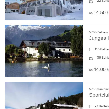
22 Schl
14.50 
ab
5700 Zell am 
Junges 
110 Bette
35 Schl
44.00 
ab
5753 Saalbach
Sportclu
77 Betten