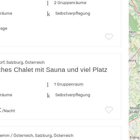
n
2 Gruppenräume
fräume
Selbstverpflegung
rage
rf, Salzburg, Österreich
hes Chalet mit Sauna und viel Platz
n
1 Gruppenraum
fräume
Selbstverpflegung
€
/Nacht
emm / Österreich, Salzburg, Österreich