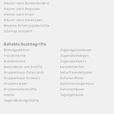
Häuser nach Bundesländern
Häuser nach Regionen
Häuser nach Orten
Häuser nach Haustypen
Neueste Erfahrungsberichte
Sitemap komplett
Beliebte Suchbegriffe
Bildungsstätten
Jugendgästehäuser
Freizeitheime
Jugendherbergen
Wanderheime
Jugendzeltplatz
Besonderes und Schiffe
Klassenfahrten
Gruppenhaus-Österreich
Naturfreundehäuser
Gruppenhaus-Schweiz
Schullandheim
Gruppenreisen
Selbstversorgerhaus
Gruppenunterkünfte
Seminarhäuser
Hostel
Tagungshäuser
Jugendbildungsstätte