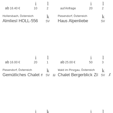
ab
16.40 €
10
2
auf Anfrage
20
2
Hollersbach, Österreich
Piesendorf, Österreich
Almliesl HOLL-556
Haus Alpenliebe
SV
SV
ab
ab
16.00 €
20
1
25.00 €
50
3
Piesendorf, Österreich
Wald im Pinzgau, Österreich
Gemütliches Chalet mit Sauna und viel Platz
Chalet Bergerblick Zillertal A
SV
SV