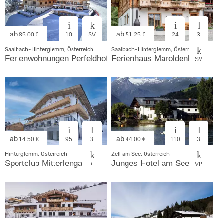
ab
ab
85.00 €
10
SV
51.25 €
24
3
Saalbach-Hinterglemm, Österreich
Saalbach-Hinterglemm, Österreich
Ferienwohnungen Perfeldhof
Ferienhaus Maroldenhof
SV
ab
ab
14.50 €
95
3
44.00 €
110
3
Hinterglemm, Österreich
Zell am See, Österreich
Sportclub Mitterlengau
Junges Hotel am See
+
VP