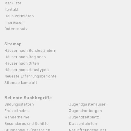
Merkliste
Kontakt
Haus vermieten
Impressum
Datenschutz
Sitemap
Häuser nach Bundesländern
Häuser nach Regionen
Häuser nach Orten
Häuser nach Haustypen
Neueste Erfahrungsberichte
Sitemap komplett
Beliebte Suchbegriffe
Bildungsstätten
Jugendgästehäuser
Freizeitheime
Jugendherbergen
Wanderheime
Jugendzeltplatz
Besonderes und Schiffe
Klassenfahrten
Gruppenhaus-Österreich
Naturfreundehäuser