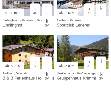
ab
auf Anfrage
36
2
14.50 €
77
+
Hinterglemm / Österreich, Österreich
Saalbach, Österreich
Lindlinghof
Sportclub Lederer
SV
ab
ab
30.00 €
77
3
36.00 €
31
1
Saalbach, Österreich
Neukirchen am Großvenediger, Österreich
B & B Ferienhaus Hochkogel
Gruppenhaus Krimml
SV
SV