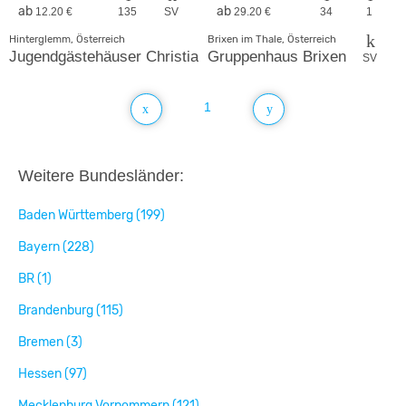
ab
ab
12.20 €
135
SV
29.20 €
34
1
Hinterglemm, Österreich
Brixen im Thale, Österreich
Jugendgästehäuser Christianhof und Wallegghof
Gruppenhaus Brixen
SV
1
Weitere Bundesländer:
Baden Württemberg (199)
Bayern (228)
BR (1)
Brandenburg (115)
Bremen (3)
Hessen (97)
Mecklenburg Vorpommern (121)