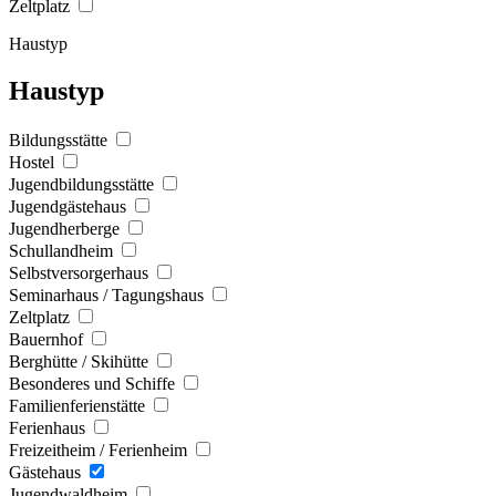
Zeltplatz
Haustyp
Haustyp
Bildungsstätte
Hostel
Jugendbildungsstätte
Jugendgästehaus
Jugendherberge
Schullandheim
Selbstversorgerhaus
Seminarhaus / Tagungshaus
Zeltplatz
Bauernhof
Berghütte / Skihütte
Besonderes und Schiffe
Familienferienstätte
Ferienhaus
Freizeitheim / Ferienheim
Gästehaus
Jugendwaldheim