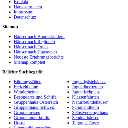
Kontakt
Haus vermieten
Impressum
Datenschutz
Sitemap
Häuser nach Bundesländern
Häuser nach Regionen
Häuser nach Orten
Häuser nach Haustypen
Neueste Erfahrungsberichte
Sitemap komplett
Beliebte Suchbegriffe
Bildungsstätten
Jugendgästehäuser
Freizeitheime
Jugendherbergen
Wanderheime
Jugendzeltplatz
Besonderes und Schiffe
Klassenfahrten
Gruppenhaus-Österreich
Naturfreundehäuser
Gruppenhaus-Schweiz
Schullandheim
Gruppenreisen
Selbstversorgerhaus
Gruppenunterkünfte
Seminarhäuser
Hostel
Tagungshäuser
Jugendbildungsstätte