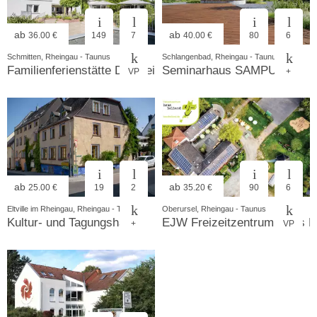
ab
ab
36.00 €
149
7
40.00 €
80
6
Schmitten, Rheingau - Taunus
Schlangenbad, Rheingau - Taunus
Familienferienstätte Dorfweil
Seminarhaus SAMPURNA
VP
+
ab
ab
25.00 €
19
2
35.20 €
90
6
Eltville im Rheingau, Rheingau - Taunus
Oberursel, Rheingau - Taunus
Kultur- und Tagungshaus
EJW Freizeitzentrum Haus H
+
VP