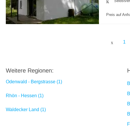
Selbstve
Preis auf Anf
1
Weitere Regionen:
H
Odenwald - Bergstrasse (1)
B
B
Rhön - Hessen (1)
B
Waldecker Land (1)
B
F