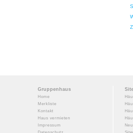
S
W
Z
Gruppenhaus
Si
Home
Häu
Merkliste
Häu
Kontakt
Häu
Haus vermieten
Häu
Impressum
Neu
Datenschutz
Sit