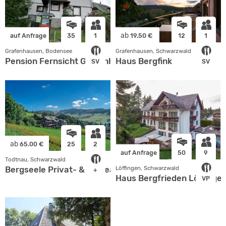
ab
auf Anfrage
35
1
19.50 €
12
1
Grafenhausen, Bodensee
Grafenhausen, Schwarzwald
Pension Fernsicht Grafenhausen
Haus Bergfink
SV
SV
ab
65.00 €
25
2
auf Anfrage
50
9
Todtnau, Schwarzwald
Bergseele Privat- & Retreathotel Schwarzwald
Löffingen, Schwarzwald
+
Haus Bergfrieden Löffingen
VP