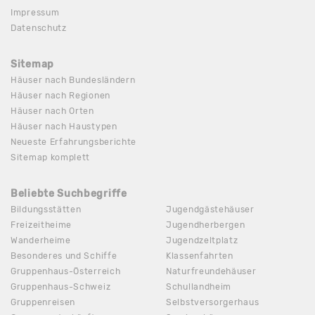
Impressum
Datenschutz
Sitemap
Häuser nach Bundesländern
Häuser nach Regionen
Häuser nach Orten
Häuser nach Haustypen
Neueste Erfahrungsberichte
Sitemap komplett
Beliebte Suchbegriffe
Bildungsstätten
Jugendgästehäuser
Freizeitheime
Jugendherbergen
Wanderheime
Jugendzeltplatz
Besonderes und Schiffe
Klassenfahrten
Gruppenhaus-Österreich
Naturfreundehäuser
Gruppenhaus-Schweiz
Schullandheim
Gruppenreisen
Selbstversorgerhaus