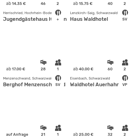
ab
ab
14.35 €
46
2
15.75 €
40
2
Herrischried, Hochrhein-Bodensee
Lenzkirch-Saig, Schwarzwald
Jugendgästehaus Hotzenwald
Haus Waldhotel
+
SV
ab
ab
17.00 €
28
1
40.00 €
60
2
Menzenschwand, Schwarzwald
Eisenbach, Schwarzwald
Berghof Menzenschwand
Waldhotel Auerhahn
SV
VP
ab
auf Anfrage
21
1
25.00 €
32
2