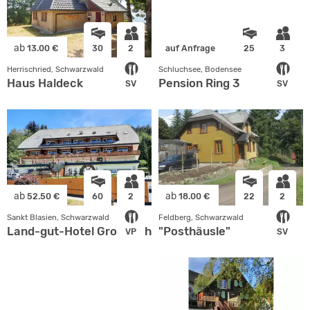
ab
13.00 €
30
2
auf Anfrage
25
3
Herrischried, Schwarzwald
Schluchsee, Bodensee
Haus Haldeck
Pension Ring 3
SV
SV
ab
ab
52.50 €
60
2
18.00 €
22
2
Sankt Blasien, Schwarzwald
Feldberg, Schwarzwald
Land-gut-Hotel Großbach
"Posthäusle"
VP
SV