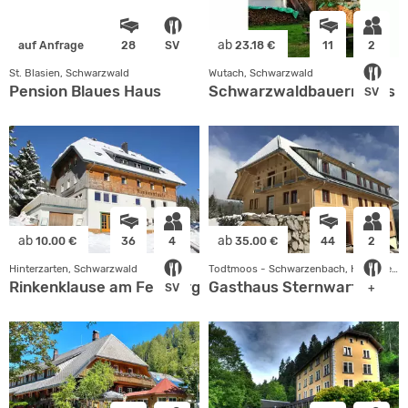
ab
auf Anfrage
28
SV
23.18 €
11
2
St. Blasien, Schwarzwald
Wutach, Schwarzwald
Pension Blaues Haus
Schwarzwaldbauernhaus 
SV
ab
ab
10.00 €
36
4
35.00 €
44
2
Hinterzarten, Schwarzwald
Todtmoos - Schwarzenbach, Hochrhein-Bodensee
Rinkenklause am Feldberg bei Freiburg
Gasthaus Sternwarte
SV
+