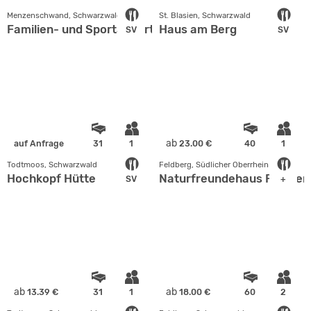
Menzenschwand, Schwarzwald
St. Blasien, Schwarzwald
Familien- und Sportappartements Wetzel
Haus am Berg
SV
SV
ab
auf Anfrage
31
1
23.00 €
40
1
Todtmoos, Schwarzwald
Feldberg, Südlicher Oberrhein
Hochkopf Hütte
Naturfreundehaus Feldber
SV
+
ab
ab
13.39 €
31
1
18.00 €
60
2