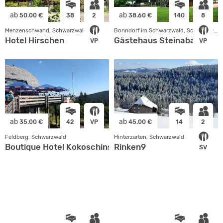
ab
ab
50.00 €
38
2
38.60 €
140
8
Menzenschwand, Schwarzwald
Bonndorf im Schwarzwald, Schwarzwald
Hotel Hirschen
Gästehaus Steinabad
VP
VP
ab
ab
35.00 €
42
VP
45.00 €
14
2
Feldberg, Schwarzwald
Hinterzarten, Schwarzwald
Boutique Hotel Kokoschinski
Rinken9
SV