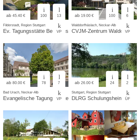
ab
ab
45.40 €
100
13
19.00 €
100
6
Filderstadt, Region Stuttgart
Walddorfhäslach, Neckar-Alb
Ev. Tagungsstätte Bernhäuser Forst
CVJM-Zentrum Walddorf
VP
VP
ab
ab
80.00 €
78
7
26.00 €
24
2
Bad Urach, Neckar-Alb
Stuttgart, Region Stuttgart
Evangelische Tagungsstätte Stift Urach
DLRG Schulungsheim
VP
ÜF