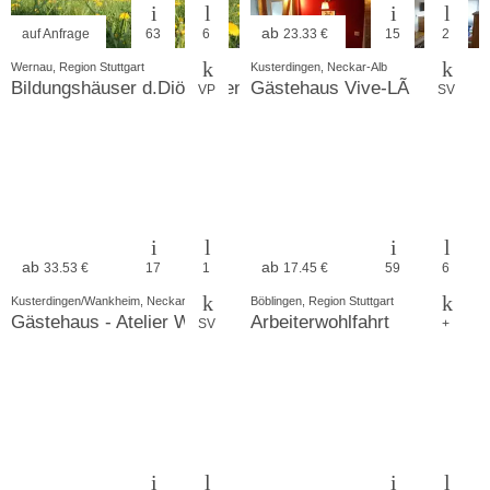
ab
auf Anfrage
63
6
23.33 €
15
2
Wernau, Region Stuttgart
Kusterdingen, Neckar-Alb
Bildungshäuser d.Diö.Rottenburg Stgt.
Gästehaus Vive-LÃ
VP
SV
ab
ab
33.53 €
17
1
17.45 €
59
6
Kusterdingen/Wankheim, Neckar-Alb
Böblingen, Region Stuttgart
Gästehaus - Atelier Wittke
Arbeiterwohlfahrt
SV
+