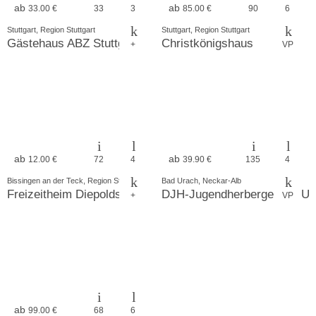
ab
ab
33.00 €
33
3
85.00 €
90
6
Stuttgart, Region Stuttgart
Stuttgart, Region Stuttgart
Gästehaus ABZ Stuttgart
Christkönigshaus
+
VP
ab
ab
12.00 €
72
4
39.90 €
135
4
Bissingen an der Teck, Region Stuttgart
Bad Urach, Neckar-Alb
Freizeitheim Diepoldsburg
DJH-Jugendherberge Bad Ur
+
VP
ab
99.00 €
68
6