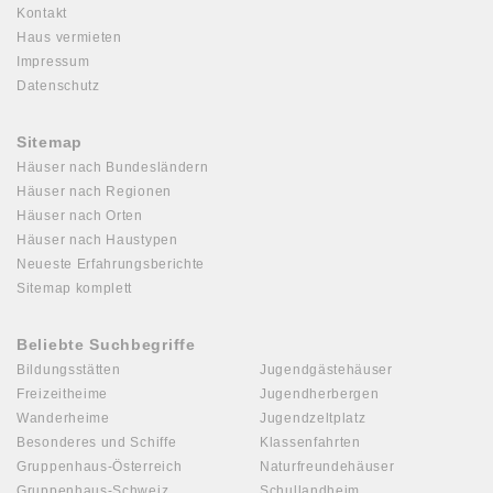
Kontakt
Haus vermieten
Impressum
Datenschutz
Sitemap
Häuser nach Bundesländern
Häuser nach Regionen
Häuser nach Orten
Häuser nach Haustypen
Neueste Erfahrungsberichte
Sitemap komplett
Beliebte Suchbegriffe
Bildungsstätten
Jugendgästehäuser
Freizeitheime
Jugendherbergen
Wanderheime
Jugendzeltplatz
Besonderes und Schiffe
Klassenfahrten
Gruppenhaus-Österreich
Naturfreundehäuser
Gruppenhaus-Schweiz
Schullandheim