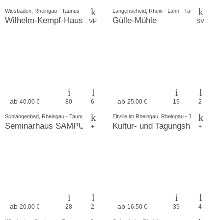
Wiesbaden, Rheingau - Taunus
Langenscheid, Rhein - Lahn - Taunus
Wilhelm-Kempf-Haus
Gülle-Mühle
VP
SV
ab
ab
40.00 €
80
6
25.00 €
19
2
Schlangenbad, Rheingau - Taunus
Eltville im Rheingau, Rheingau - Taunus
Seminarhaus SAMPURNA
Kultur- und Tagungshaus
+
+
ab
ab
20.00 €
28
2
16.50 €
39
4