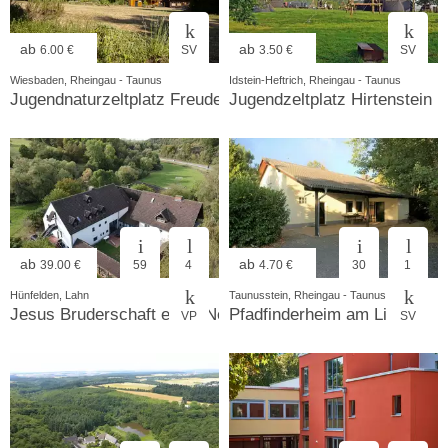
ab
ab
6.00 €
SV
3.50 €
SV
Wiesbaden, Rheingau - Taunus
Idstein-Heftrich, Rheingau - Taunus
Jugendnaturzeltplatz Freudenberg
Jugendzeltplatz Hirtenstein
ab
ab
39.00 €
59
4
4.70 €
30
1
Hünfelden, Lahn
Taunusstein, Rheingau - Taunus
Jesus Bruderschaft e.V. - Nehemia-Hof
Pfadfinderheim am Limes
VP
SV