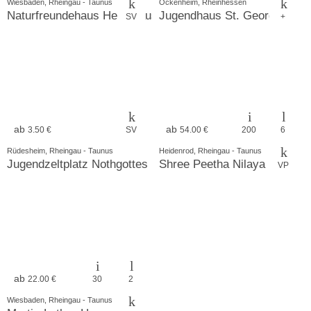
Wiesbaden, Rheingau - Taunus
Ockenheim, Rheinhessen
Naturfreundehaus Heidehäuschen
Jugendhaus St. Georg
SV
+
ab
ab
3.50 €
SV
54.00 €
200
6
Rüdesheim, Rheingau - Taunus
Heidenrod, Rheingau - Taunus
Jugendzeltplatz Nothgottes
Shree Peetha Nilaya
VP
ab
22.00 €
30
2
Wiesbaden, Rheingau - Taunus