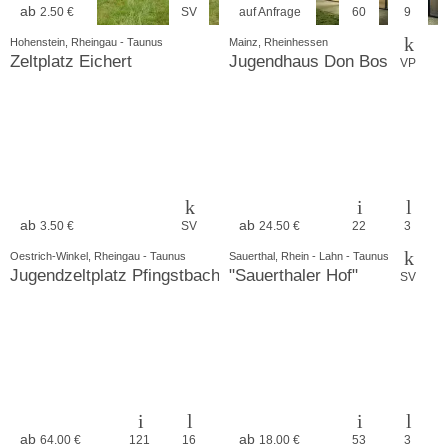
ab
2.50 €
SV
auf Anfrage
60
9
Hohenstein, Rheingau - Taunus
Mainz, Rheinhessen
Zeltplatz Eichert
Jugendhaus Don Bosco
VP
ab
ab
3.50 €
SV
24.50 €
22
3
Oestrich-Winkel, Rheingau - Taunus
Sauerthal, Rhein - Lahn - Taunus
Jugendzeltplatz Pfingstbachwiesen
"Sauerthaler Hof"
SV
ab
ab
64.00 €
121
16
18.00 €
53
3