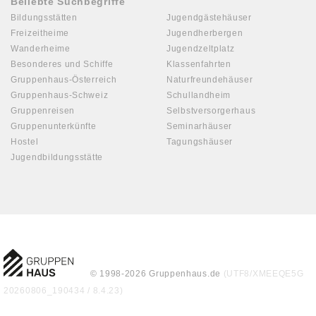
Beliebte Suchbegriffe
Bildungsstätten
Jugendgästehäuser
Freizeitheime
Jugendherbergen
Wanderheime
Jugendzeltplatz
Besonderes und Schiffe
Klassenfahrten
Gruppenhaus-Österreich
Naturfreundehäuser
Gruppenhaus-Schweiz
Schullandheim
Gruppenreisen
Selbstversorgerhaus
Gruppenunterkünfte
Seminarhäuser
Hostel
Tagungshäuser
Jugendbildungsstätte
© 1998-2026 Gruppenhaus.de
(UTF8/XMEEQE5G
20260806_190434 / 8.4.23)