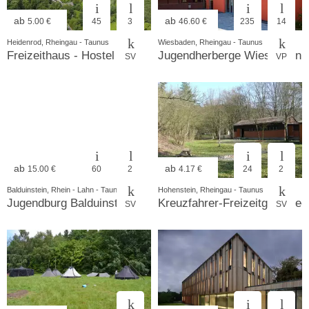
ab
ab
5.00 €
45
3
46.60 €
235
14
Heidenrod, Rheingau - Taunus
Wiesbaden, Rheingau - Taunus
Freizeithaus - Hostel
Jugendherberge Wiesbaden
SV
VP
ab
ab
15.00 €
60
2
4.17 €
24
2
Balduinstein, Rhein - Lahn - Taunus
Hohenstein, Rheingau - Taunus
Jugendburg Balduinstein
Kreuzfahrer-Freizeitgelände
SV
SV