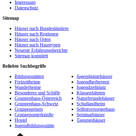
Impressum
Datenschutz
Sitemap
Häuser nach Bundesländern
Häuser nach Regionen
Häuser nach Orten
Häuser nach Haustypen
Neueste Erfahrungsberichte
Sitemap komplett
Beliebte Suchbegriffe
Bildungsstätten
Jugendgästehäuser
Freizeitheime
Jugendherbergen
Wanderheime
Jugendzeltplatz
Besonderes und Schiffe
Klassenfahrten
Gruppenhaus-Österreich
Naturfreundehäuser
Gruppenhaus-Schweiz
Schullandheim
Gruppenreisen
Selbstversorgerhaus
Gruppenunterkünfte
Seminarhäuser
Hostel
Tagungshäuser
Jugendbildungsstätte