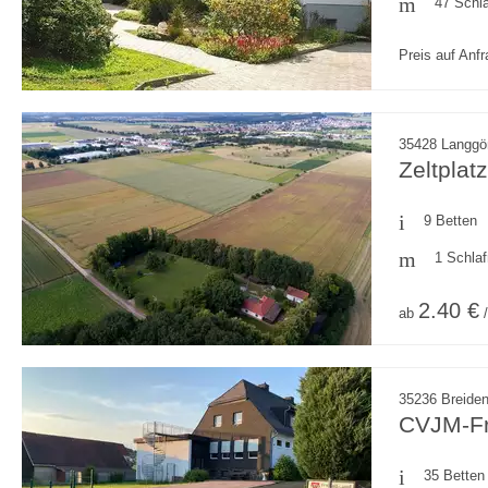
47 Schl
Preis auf Anf
35428 Langgö
Zeltplat
9 Betten
1 Schla
2.40 €
ab
/
35236 Breide
CVJM-Fre
35 Betten