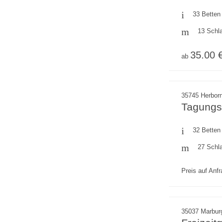
33 Betten
13 Schl
35.00 
ab
35745 Herbor
Tagungs
32 Betten
27 Schl
Preis auf Anf
35037 Marbur