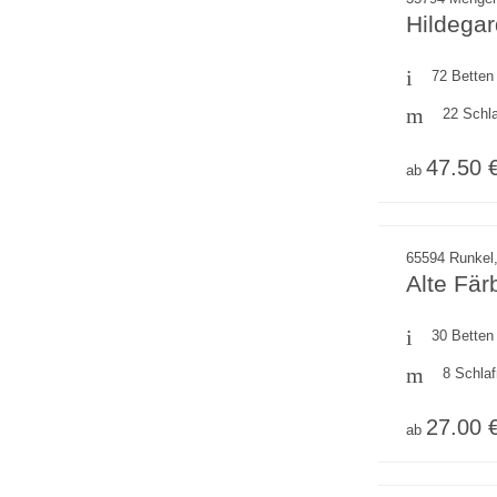
Hildega
72 Betten
22 Schl
47.50 
ab
65594 Runkel
Alte Fär
30 Betten
8 Schla
27.00 
ab