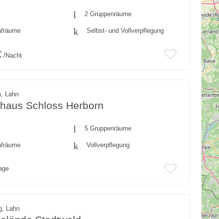
2 Gruppenräume
afräume
Selbst- und Vollverpflegung
€
/Nacht
n, Lahn
haus Schloss Herborn
5 Gruppenräume
afräume
Vollverpflegung
rage
g, Lahn