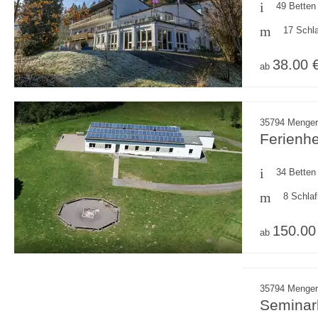
49 Betten
17 Schl
38.00 
ab
35794 Menger
Ferienh
34 Betten
8 Schla
150.00
ab
35794 Menger
Seminar