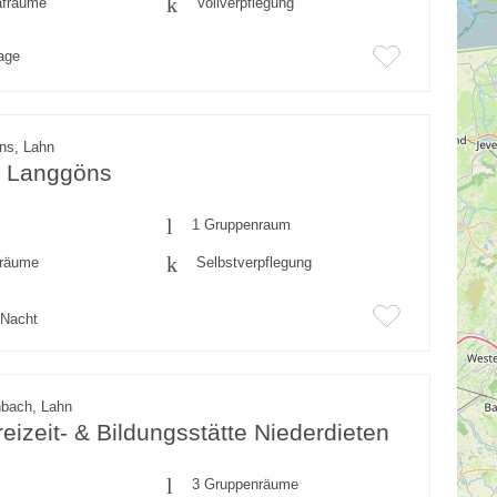
afräume
Vollverpflegung
rage
ns, Lahn
z Langgöns
1 Gruppenraum
fräume
Selbstverpflegung
Nacht
nbach, Lahn
izeit- & Bildungsstätte Niederdieten
3 Gruppenräume