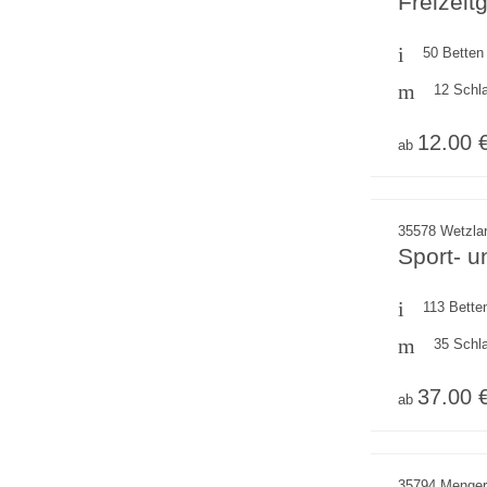
Freizeit
50 Betten
12 Schl
12.00 
ab
35578 Wetzlar
Sport- u
113 Bette
35 Schl
37.00 
ab
35794 Menger