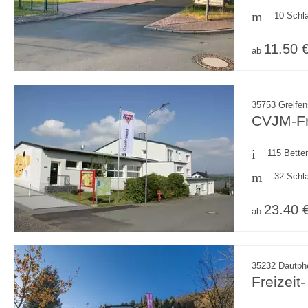
10 Schl
11.50 
ab
35753 Greifen
CVJM-Fr
115 Bette
32 Schl
23.40 
ab
35232 Dautphe
Freizeit