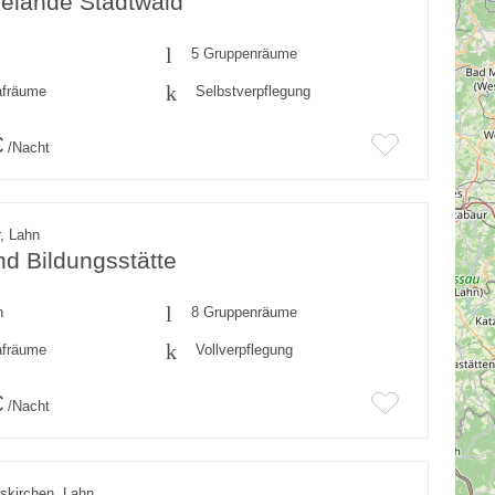
gelände Stadtwald
5 Gruppenräume
afräume
Selbstverpflegung
€
/Nacht
, Lahn
nd Bildungsstätte
n
8 Gruppenräume
afräume
Vollverpflegung
€
/Nacht
skirchen, Lahn