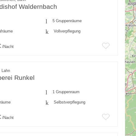
rdishof Waldernbach
5 Gruppenräume
afräume
Vollverpflegung
€
/Nacht
, Lahn
berei Runkel
1 Gruppenraum
fräume
Selbstverpflegung
€
/Nacht