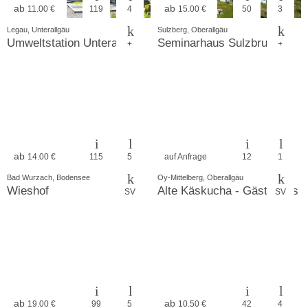
ab
ab
11.00 €
119
4
15.00 €
50
3
Legau, Unterallgäu
Sulzberg, Oberallgäu
Umweltstation Unterallgäu
Seminarhaus Sulzbrunn
+
+
ab
14.00 €
115
5
auf Anfrage
12
1
Bad Wurzach, Bodensee
Oy-Mittelberg, Oberallgäu
Wieshof
Alte Käskucha - Gästehaus 
SV
SV
ab
ab
19.00 €
99
5
10.50 €
42
4