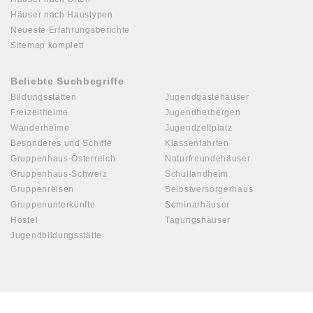
Häuser nach Haustypen
Neueste Erfahrungsberichte
Sitemap komplett
Beliebte Suchbegriffe
Bildungsstätten
Jugendgästehäuser
Freizeitheime
Jugendherbergen
Wanderheime
Jugendzeltplatz
Besonderes und Schiffe
Klassenfahrten
Gruppenhaus-Österreich
Naturfreundehäuser
Gruppenhaus-Schweiz
Schullandheim
Gruppenreisen
Selbstversorgerhaus
Gruppenunterkünfte
Seminarhäuser
Hostel
Tagungshäuser
Jugendbildungsstätte