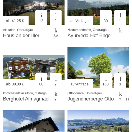
ab
41.25 €
12
2
auf Anfrage
30
1
Altusried, Oberallgäu
Niedersonthofen, Oberallgäu
Haus an der Iller
Ayurveda-Hof Engel
SV
+
ab
30.00 €
60
2
auf Anfrage
100
3
Immenstadt im Allgäu, Ostallgäu
Ottobeuren, Unterallgäu
Berghotel Almagmach
Jugendherberge Ottobeuren
?
?