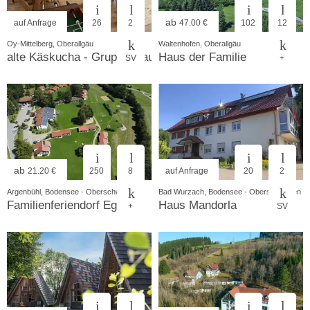
ab
auf Anfrage
26
2
47.00 €
102
12
Oy-Mittelberg, Oberallgäu
Waltenhofen, Oberallgäu
alte Käskucha - Gruppenhaus am Rottachsee
Haus der Familie
SV
+
ab
21.20 €
250
8
auf Anfrage
20
2
Argenbühl, Bodensee - Oberschwaben
Bad Wurzach, Bodensee - Oberschwaben
Familienferiendorf Eglofs
Haus Mandorla
+
SV