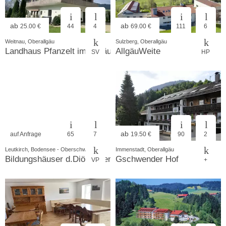
ab
ab
25.00 €
44
4
69.00 €
111
6
Weitnau, Oberallgäu
Sulzberg, Oberallgäu
Landhaus Pfanzelt im Allgäu
AllgäuWeite
SV
HP
ab
auf Anfrage
65
7
19.50 €
90
2
Leutkirch, Bodensee - Oberschwaben
Immenstadt, Oberallgäu
Bildungshäuser d.Diö.Rottenburg Stgt.
Gschwender Hof
VP
+