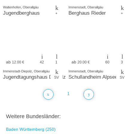
Waltenhofen, Oberallgäu
Immenstadt, Oberallgäu
Jugendberghaus
Berghaus Rieder
+
+
ab
ab
12.00 €
42
1
20.00 €
60
3
Immenstadt-Diepolz, Oberallgäu
Immenstadt, Oberallgäu
Jugendtagungshaus Diepolz
Schullandheim Alpseehof
SV
SV
1
Weitere Bundesländer:
Baden Württemberg (250)