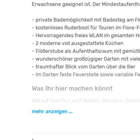
Erwachsene geeignet ist. Der Mindestaufenthal
- private Bademöglichkeit mit Badesteg am Flu
- kostenloses Ruderboot für Touren im Flora-F
- Hervorragendes freies WLAN im gesamten H
- 2 moderne voll ausgestattete Küchen
- Flößerstube als Aufenthaltsraum mit gemüt
- wunderschöner großzügiger Garten mit vie
- traumhafter Blick vom Garten über die Iller
- Im Garten feste Feuerstelle sowie variable F
Was Ihr hier machen könnt
Worauf hast Du Lust? Radeln, Wandern, Schwi
schönsten ist am Ende immer die Einkehr in 
mehr anzeigen ...
- zahreiche Radwege in der Umgebung. Wir lie
- Viele Wanderwege direkt ab unserem Haus u
- Freilichtbühne Altusried mit tollen Veransta