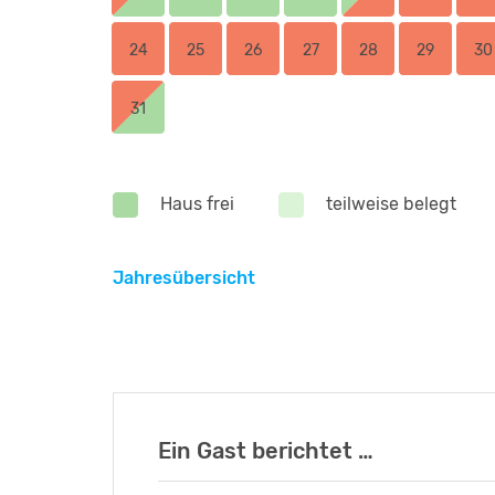
- Sauna für bis zu 5 Personen zubuchbar
- Unterstützung bei der Planung eurer Verans
24
25
26
27
28
29
30
31
Haus frei
teilweise belegt
Jahresübersicht
Ein Gast berichtet …