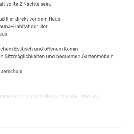
t sollte 2 Nächte sein.
ß Iller direkt vor dem Haus
auna-Habitat der Iller
aus
lichem Esstisch und offenem Kamin
len Sitzmöglichkeiten und bequemen Gartenmöbeln
euerschale
mmen oder Kultur? Hier geht vieles! Und am
einem der wunderbaren Biergärten der Region.
gen direkt am Iller-Radweg
nd in der Region Oberallgäu
ltungen