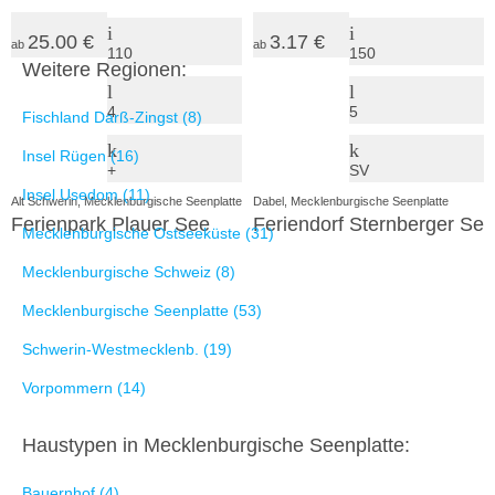
25.00 €
3.17 €
ab
ab
110
150
Weitere Regionen:
4
5
Fischland Darß-Zingst (8)
Insel Rügen (16)
+
SV
Insel Usedom (11)
Alt Schwerin, Mecklenburgische Seenplatte
Dabel, Mecklenburgische Seenplatte
Ferienpark Plauer See
Feriendorf Sternberger Se
Mecklenburgische Ostseeküste (31)
Mecklenburgische Schweiz (8)
Mecklenburgische Seenplatte (53)
Schwerin-Westmecklenb. (19)
Vorpommern (14)
Haustypen in Mecklenburgische Seenplatte:
Bauernhof (4)