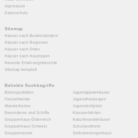
Impressum
Datenschutz
Sitemap
Häuser nach Bundesländern
Häuser nach Regionen
Häuser nach Orten
Häuser nach Haustypen
Neueste Erfahrungsberichte
Sitemap komplett
Beliebte Suchbegriffe
Bildungsstätten
Jugendgästehäuser
Freizeitheime
Jugendherbergen
Wanderheime
Jugendzeltplatz
Besonderes und Schiffe
Klassenfahrten
Gruppenhaus-Österreich
Naturfreundehäuser
Gruppenhaus-Schweiz
Schullandheim
Gruppenreisen
Selbstversorgerhaus