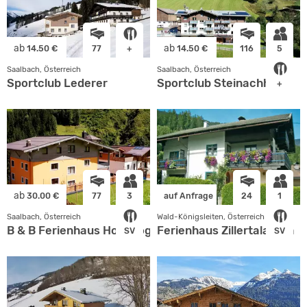
ab
ab
14.50 €
77
+
14.50 €
116
5
Saalbach, Österreich
Saalbach, Österreich
Sportclub Lederer
Sportclub Steinachhof
+
ab
30.00 €
77
3
auf Anfrage
24
1
Saalbach, Österreich
Wald-Königsleiten, Österreich
B & B Ferienhaus Hochkogel
Ferienhaus Zillertalarena
SV
SV