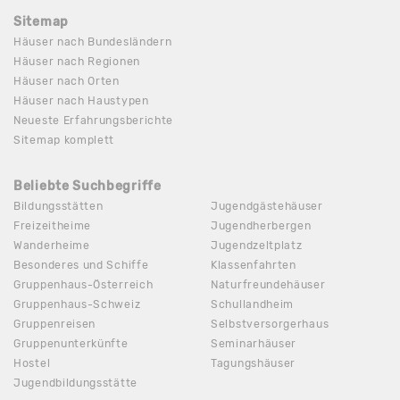
Sitemap
Häuser nach Bundesländern
Häuser nach Regionen
Häuser nach Orten
Häuser nach Haustypen
Neueste Erfahrungsberichte
Sitemap komplett
Beliebte Suchbegriffe
Bildungsstätten
Jugendgästehäuser
Freizeitheime
Jugendherbergen
Wanderheime
Jugendzeltplatz
Besonderes und Schiffe
Klassenfahrten
Gruppenhaus-Österreich
Naturfreundehäuser
Gruppenhaus-Schweiz
Schullandheim
Gruppenreisen
Selbstversorgerhaus
Gruppenunterkünfte
Seminarhäuser
Hostel
Tagungshäuser
Jugendbildungsstätte