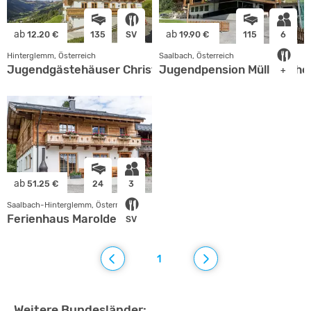
ab
ab
12.20 €
135
SV
19.90 €
115
6
Hinterglemm, Österreich
Saalbach, Österreich
Jugendgästehäuser Christianhof und Wallegghof
Jugendpension Müllauerho
+
ab
51.25 €
24
3
Saalbach-Hinterglemm, Österreich
Ferienhaus Maroldenhof
SV
1
Weitere Bundesländer: