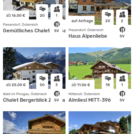
ab
16.00 €
20
1
auf Anfrage
20
2
Piesendorf, Österreich
Gemütliches Chalet mit Sauna und viel Platz
Piesendorf, Österreich
SV
Haus Alpenliebe
SV
ab
ab
25.00 €
50
3
11.06 €
18
1
Wald im Pinzgau, Österreich
Mittersill, Österreich
Chalet Bergerblick Zillertal Arena
Almliesl MITT-396
SV
SV