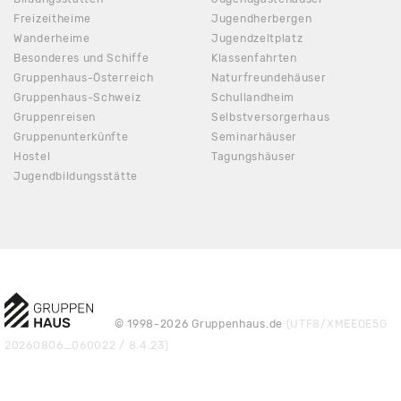
Freizeitheime
Jugendherbergen
Wanderheime
Jugendzeltplatz
Besonderes und Schiffe
Klassenfahrten
Gruppenhaus-Österreich
Naturfreundehäuser
Gruppenhaus-Schweiz
Schullandheim
Gruppenreisen
Selbstversorgerhaus
Gruppenunterkünfte
Seminarhäuser
Hostel
Tagungshäuser
Jugendbildungsstätte
© 1998-2026 Gruppenhaus.de
(UTF8/XMEEQE5G
20260806_060022 / 8.4.23)