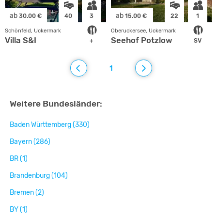
ab
ab
30.00 €
40
3
15.00 €
22
1
Schönfeld, Uckermark
Oberuckersee, Uckermark
Villa S&I
Seehof Potzlow
+
SV
1
Weitere Bundesländer:
Baden Württemberg (330)
Bayern (286)
BR (1)
Brandenburg (104)
Bremen (2)
BY (1)