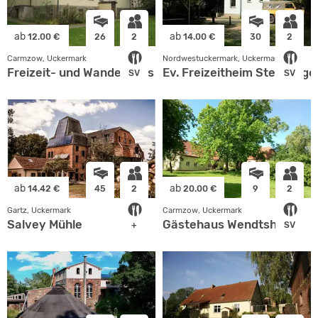
ab
ab
12.00 €
26
2
14.00 €
30
2
Carmzow, Uckermark
Nordwestuckermark, Uckermark
Freizeit- und Wanderhaus Carmzow
Ev. Freizeitheim Sternhage
SV
SV
ab
ab
14.42 €
45
2
20.00 €
9
2
Gartz, Uckermark
Carmzow, Uckermark
Salvey Mühle
Gästehaus Wendtshof
+
SV