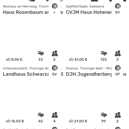
Neuhaus am Rennweg, Thüringer Wald - Rhön
Saalfeld/Saale, Saaleland
Haus Rosenbaum am Rennsteig
CVJM Haus Hoheneiche
+
SV
ab
ab
8.00 €
33
2
41.00 €
125
3
Unterweissbach, Thüringer Wald - Rhön
Ilmenau, Thüringer Wald - Rhön
Landhaus Schwarzatal / Schieferspalthütte
DJH Jugendherberge Ilme
SV
VP
ab
ab
16.50 €
42
4
21.00 €
99
2