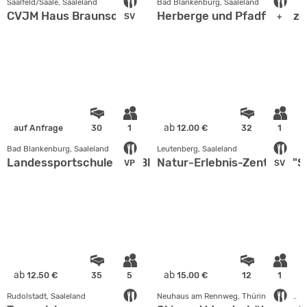
Saalfeld/Saale, Saaleland
Bad Blankenburg, Saaleland
CVJM Haus Braunsdorf
Herberge und Pfadfinderz
SV
+
ab
auf Anfrage
30
1
12.00 €
32
1
Bad Blankenburg, Saaleland
Leutenberg, Saaleland
Landessportschule Bad Blankenburg
Natur-Erlebnis-Zentrum "S
VP
SV
ab
ab
12.50 €
35
5
15.00 €
12
1
Rudolstadt, Saaleland
Neuhaus am Rennweg, Thüringer Wald - Rhön