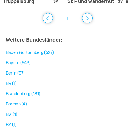
Truppelsburg
Ski- und Wanderhütte Stei
SV
SV
1
Weitere Bundesländer:
Baden Württemberg (527)
Bayern (543)
Berlin (37)
BR (1)
Brandenburg (181)
Bremen (4)
BW (1)
BY (1)