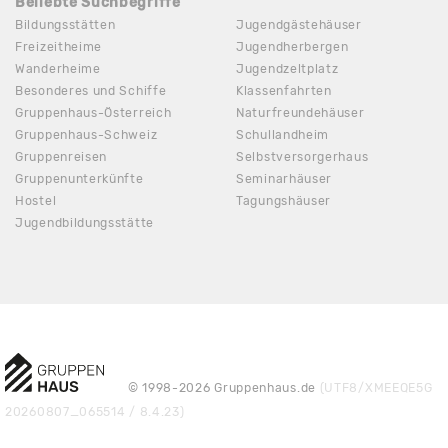
Beliebte Suchbegriffe
Bildungsstätten
Jugendgästehäuser
Freizeitheime
Jugendherbergen
Wanderheime
Jugendzeltplatz
Besonderes und Schiffe
Klassenfahrten
Gruppenhaus-Österreich
Naturfreundehäuser
Gruppenhaus-Schweiz
Schullandheim
Gruppenreisen
Selbstversorgerhaus
Gruppenunterkünfte
Seminarhäuser
Hostel
Tagungshäuser
Jugendbildungsstätte
© 1998-2026 Gruppenhaus.de
(UTF8/XMEEQE5G
20260807_065514 / 8.4.23)