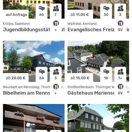
ab
auf Anfrage
65
7
11.00 €
30
3
Krölpa, Saaleland
Wipfratal, Kernland
Jugendbildungsstätte Hütten
Evangelisches Freizeitheim
+
SV
ab
ab
20.00 €
54
3
15.00 €
16
1+
Neustadt am Rennsteig, Thüringer Wald - Rhön
Großbreitenbach, Thüringer Wald - Rhön
Bibelheim am Rennsteig
Gästehaus Marienschule **
+
SV