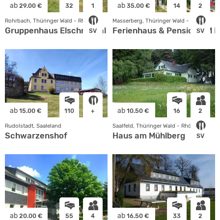
ab
ab
29.00 €
32
1
35.00 €
14
2
Rohrbach, Thüringer Wald - Rhön
Masserberg, Thüringer Wald - Rhön
Gruppenhaus Elschnitztal
Ferienhaus & Pension AM 
SV
SV
ab
ab
15.00 €
110
+
10.50 €
16
2
Rudolstadt, Saaleland
Saalfeld, Thüringer Wald - Rhön
Schwarzenshof
Haus am Mühlberg
SV
ab
ab
20.00 €
55
4
16.50 €
33
2