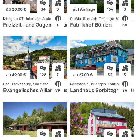
ab
20.00 €
34
3
auf Anfrage
16+
8
Königsee OT Unterhain, Saaleland
Großbreitenbach, Thüringer Wald - Rhön
Freizeit- und Jugendbildungsstätte Unterhain
Fabrikhof Böhlen
+
SV
ab
ab
49.00 €
128
7
27.00 €
52
3
Bad Blankenburg, Saaleland
Rohrbach / Thüringen, Thüringer Wald - Rhön
Evangelisches Allianzhaus Bad Blankenburg gGmbH
Landhaus Sorbitzgrund Dre
VP
SV