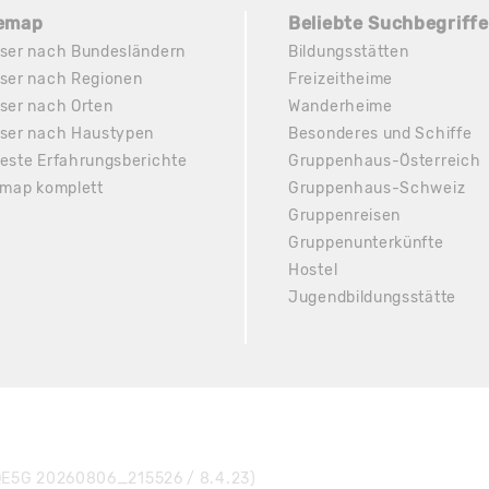
temap
Beliebte Suchbegriffe
ser nach Bundesländern
Bildungsstätten
ser nach Regionen
Freizeitheime
ser nach Orten
Wanderheime
ser nach Haustypen
Besonderes und Schiffe
este Erfahrungsberichte
Gruppenhaus-Österreich
emap komplett
Gruppenhaus-Schweiz
Gruppenreisen
Gruppenunterkünfte
Hostel
Jugendbildungsstätte
E5G 20260806_215526 / 8.4.23)