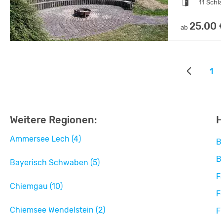
11 Sch
25.00
ab
1
Weitere Regionen:
H
Ammersee Lech (4)
B
B
Bayerisch Schwaben (5)
F
Chiemgau (10)
F
Chiemsee Wendelstein (2)
F