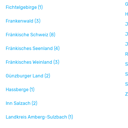
G
Fichtelgebirge (1)
H
Frankenwald (3)
J
J
Fränkische Schweiz (8)
J
Fränkisches Seenland (4)
R
Fränkisches Weinland (3)
S
S
Günzburger Land (2)
S
Hassberge (1)
Z
Inn Salzach (2)
Landkreis Amberg-Sulzbach (1)