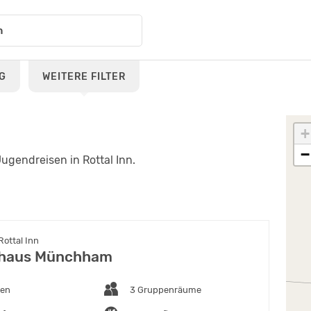
G
WEITERE FILTER
+
−
ugendreisen in Rottal Inn.
Rottal Inn
haus Münchham
ten
3 Gruppenräume