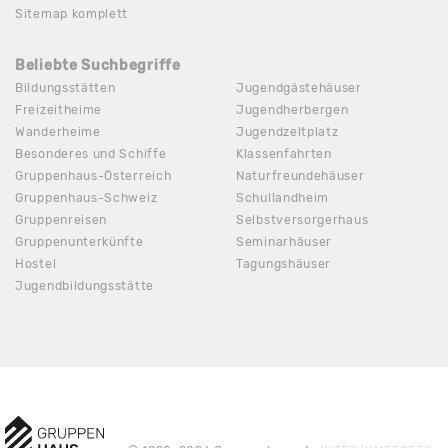
Sitemap komplett
Beliebte Suchbegriffe
Bildungsstätten
Jugendgästehäuser
Freizeitheime
Jugendherbergen
Wanderheime
Jugendzeltplatz
Besonderes und Schiffe
Klassenfahrten
Gruppenhaus-Österreich
Naturfreundehäuser
Gruppenhaus-Schweiz
Schullandheim
Gruppenreisen
Selbstversorgerhaus
Gruppenunterkünfte
Seminarhäuser
Hostel
Tagungshäuser
Jugendbildungsstätte