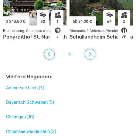
ab
ab
13.50 €
32
1
31.00 €
64
2
Brannenburg, Chiemsee Wendelstein
Oberaudorf, Chiemsee Wendelstein
Ponyreithof St. Margarethen
Schullandheim Schauerha
+
VP
1
Weitere Regionen:
Ammersee Lech (4)
Bayerisch Schwaben (5)
Chiemgau (10)
Chiemsee Wendelstein (2)