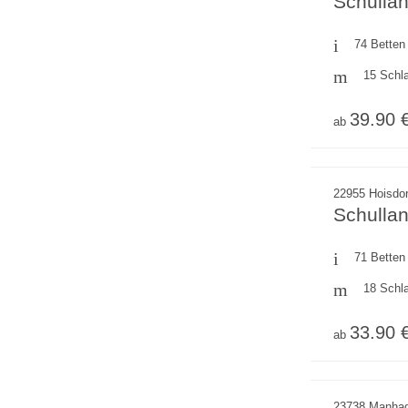
Schullan
74 Betten
15 Schl
39.90 
ab
22955 Hoisdor
Schulla
71 Betten
18 Schl
33.90 
ab
23738 Manhag