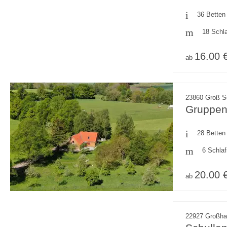
36 Betten
18 Schl
16.00 
ab
23860 Groß S
Gruppen
28 Betten
6 Schla
20.00 
ab
22927 Großha