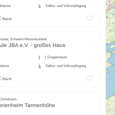
afräume
Selbst- und Vollverpflegung
€
/Nacht
hurow, Schwerin-Westmecklenb.
ule JBA e.V. - großes Haus
1 Gruppenraum
fräume
Selbst- und Vollverpflegung
€
/Nacht
Ostholstein
erienheim Tannenhöhe