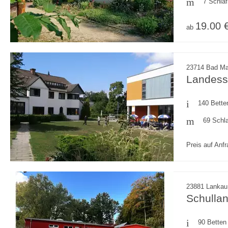
7 Schla
19.00 
ab
23714 Bad Mal
Landess
140 Bette
69 Schl
Preis auf Anf
23881 Lankau
Schulla
90 Betten