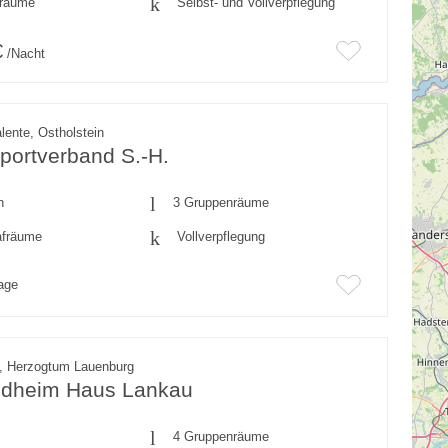
fräume
Selbst- und Vollverpflegung
€
/Nacht
ente, Ostholstein
portverband S.-H.
n
3 Gruppenräume
afräume
Vollverpflegung
rage
, Herzogtum Lauenburg
ndheim Haus Lankau
4 Gruppenräume