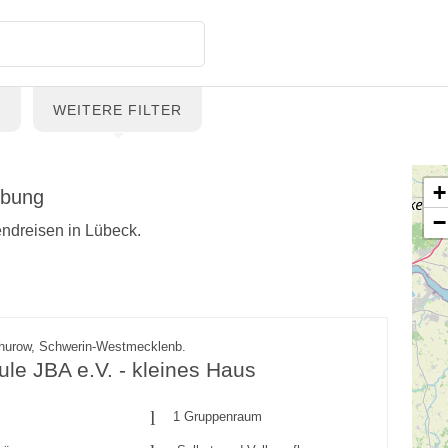
G
WEITERE FILTER
+
ebung
−
endreisen in Lübeck.
hurow, Schwerin-Westmecklenb.
ule JBA e.V. - kleines Haus
1 Gruppenraum