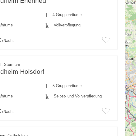
dheim Erlenried
4 Gruppenräume
afräume
Vollverpflegung
€
/Nacht
f, Stormarn
ndheim Hoisdorf
5 Gruppenräume
afräume
Selbst- und Vollverpflegung
€
/Nacht
en, Ostholstein