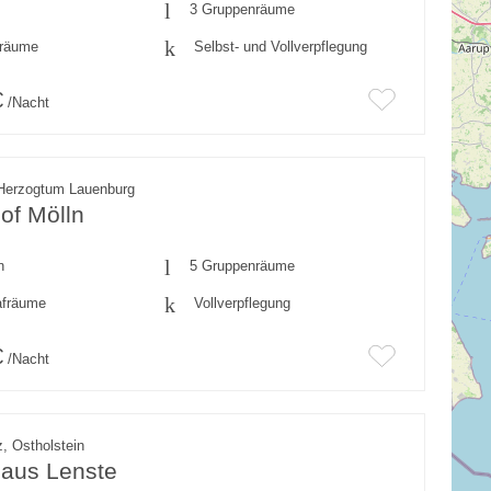
3 Gruppenräume
fräume
Selbst- und Vollverpflegung
€
/Nacht
 Herzogtum Lauenburg
of Mölln
n
5 Gruppenräume
afräume
Vollverpflegung
€
/Nacht
, Ostholstein
haus Lenste