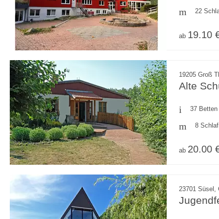
22 Schl
19.10 
ab
19205 Groß T
Alte Sch
37 Betten
8 Schla
20.00 
ab
23701 Süsel, 
Jugendf