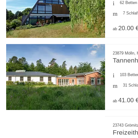
62 Betten
7 Schla
20.00 
ab
23879 Mölln,
Tannenh
103 Bette
31 Schl
41.00 
ab
23743 Grömitz
Freizeit