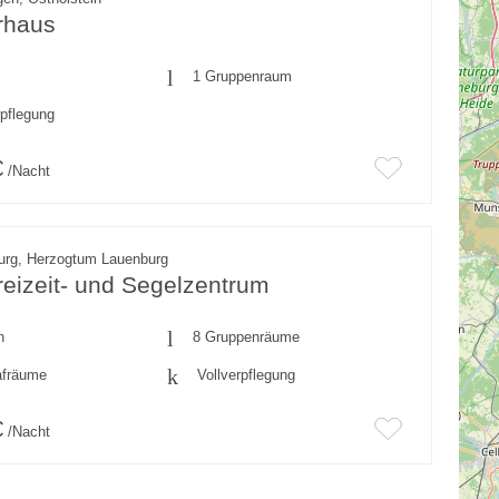
rhaus
1 Gruppenraum
rpflegung
€
/Nacht
urg, Herzogtum Lauenburg
eizeit- und Segelzentrum
n
8 Gruppenräume
afräume
Vollverpflegung
€
/Nacht