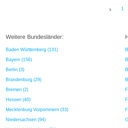
1
Weitere Bundesländer:
H
Baden Württemberg (131)
B
Bayern (156)
B
Berlin (3)
B
Brandenburg (29)
B
Bremen (2)
F
Hessen (40)
F
Mecklenburg Vorpommern (33)
F
Niedersachsen (94)
G