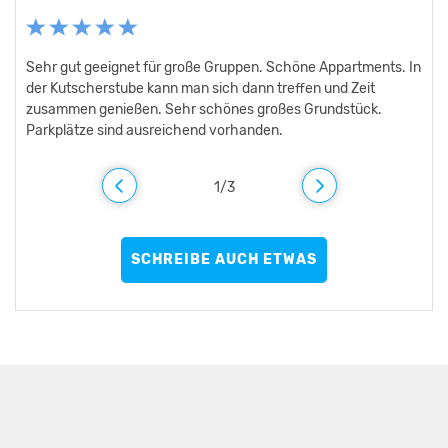
Oder schreiben Sie uns eine Email an kontakt@guteinhaus.de
Sehr gut geeignet für große Gruppen. Schöne Appartments. In
Wir haben mit 16 Personen ein tolles Wochenende im
Für eine große Gruppe super geeignet, da man das Haus für
der Kutscherstube kann man sich dann treffen und Zeit
Kutscherhaus verbracht. Der Gemeinschaftsraum (mit Kicker
sich hat. Wohnungen alle unterschiedlich ausgestattet. Für
zusammen genießen. Sehr schönes großes Grundstück.
ein Wochenende super gut
Parkplätze sind ausreichend vorhanden.
1
/
3
SCHREIBE AUCH ETWAS