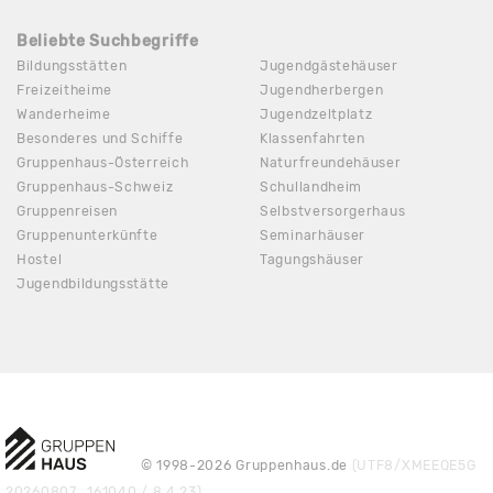
Beliebte Suchbegriffe
Bildungsstätten
Jugendgästehäuser
Freizeitheime
Jugendherbergen
Wanderheime
Jugendzeltplatz
Besonderes und Schiffe
Klassenfahrten
Gruppenhaus-Österreich
Naturfreundehäuser
Gruppenhaus-Schweiz
Schullandheim
Gruppenreisen
Selbstversorgerhaus
Gruppenunterkünfte
Seminarhäuser
Hostel
Tagungshäuser
Jugendbildungsstätte
© 1998-2026 Gruppenhaus.de
(UTF8/XMEEQE5G
20260807_161040 / 8.4.23)