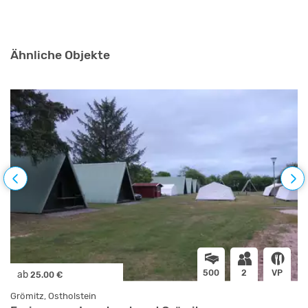
Ähnliche Objekte
500
2
VP
ab
25.00 €
Grömitz, Ostholstein