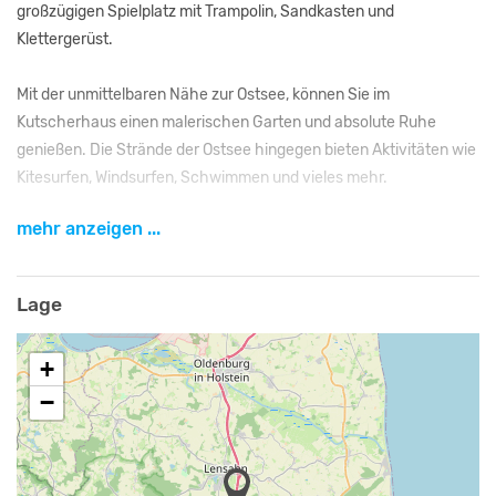
großzügigen Spielplatz mit Trampolin, Sandkasten und
Klettergerüst.
Mit der unmittelbaren Nähe zur Ostsee, können Sie im
Kutscherhaus einen malerischen Garten und absolute Ruhe
genießen. Die Strände der Ostsee hingegen bieten Aktivitäten wie
Kitesurfen, Windsurfen, Schwimmen und vieles mehr.
mehr anzeigen ...
Wir heißen Sie herzlich willkommen, sei es als Großfamilie,
Freundesgruppe oder mit Ihrem Team "Outside the Box" für einen
Workshop.
Lage
Freizeit
+
Das idyllisch inmitten der holsteinischen Schweiz gelegene
−
Kutscherhaus schafft mit seinem erweiterten Lounge-Bereich in
der Kutscherstube die ideale Atmosphäre für gemeinsames
Essen, Kochvergnügen und produktives Arbeiten. Zusätzlich
bieten Dart und Tischkicker eine perfekte Abwechslung.