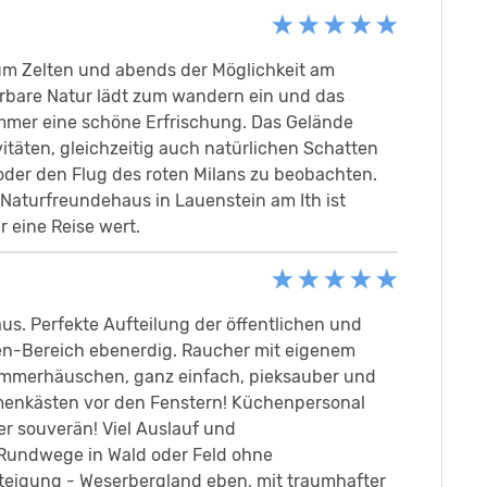
zum Zelten und abends der Möglichkeit am
erbare Natur lädt zum wandern ein und das
mmer eine schöne Erfrischung. Das Gelände
ivitäten, gleichzeitig auch natürlichen Schatten
oder den Flug des roten Milans zu beobachten.
 Naturfreundehaus in Lauenstein am Ith ist
 eine Reise wert.
us. Perfekte Aufteilung der öffentlichen und
sen-Bereich ebenerdig. Raucher mit eigenem
Sommerhäuschen, ganz einfach, pieksauber und
menkästen vor den Fenstern! Küchenpersonal
er souverän! Viel Auslauf und
 Rundwege in Wald oder Feld ohne
 Steigung - Weserbergland eben, mit traumhafter