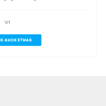
1
/
1
BE AUCH ETWAS