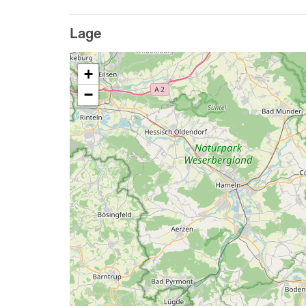
Lage
+
−