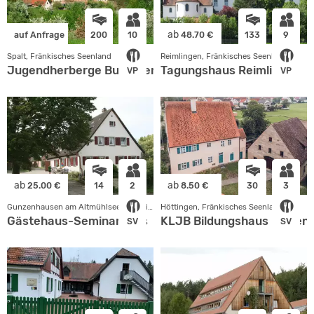
ab
auf Anfrage
200
10
48.70 €
133
9
Spalt, Fränkisches Seenland
Reimlingen, Fränkisches Seenland
Jugendherberge Burg Wernfels (DJH)
Tagungshaus Reimlingen
VP
VP
ab
ab
25.00 €
14
2
8.50 €
30
3
Gunzenhausen am Altmühlsee, Fränkisches Seenland
Höttingen, Fränkisches Seenland
Gästehaus-Seminarhaus
KLJB Bildungshaus Fiegens
SV
SV