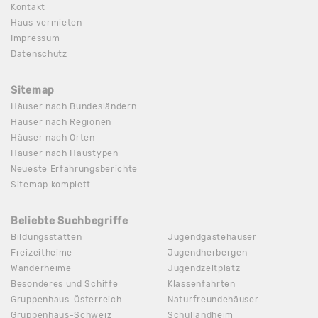
Kontakt
Haus vermieten
Impressum
Datenschutz
Sitemap
Häuser nach Bundesländern
Häuser nach Regionen
Häuser nach Orten
Häuser nach Haustypen
Neueste Erfahrungsberichte
Sitemap komplett
Beliebte Suchbegriffe
Bildungsstätten
Jugendgästehäuser
Freizeitheime
Jugendherbergen
Wanderheime
Jugendzeltplatz
Besonderes und Schiffe
Klassenfahrten
Gruppenhaus-Österreich
Naturfreundehäuser
Gruppenhaus-Schweiz
Schullandheim