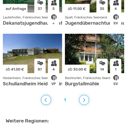
ab
auf Anfrage
37
5
11.00 €
35
4
Lauterhofen, Fränkisches Seenland
Spalt, Fränkisches Seenland
Dekanatsjugendhaus Grafenbuch
Jugendübernachtungshaus
+
SV
ab
ab
41.00 €
87
4
30.00 €
14
1
Heidenheim, Fränkisches Seenland
Bechhofen, Fränkisches Seenland
Schullandheim Heidenheim
Burgstallmühle
VP
SV
1
Weitere Regionen: