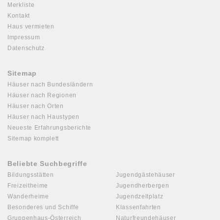
Merkliste
Kontakt
Haus vermieten
Impressum
Datenschutz
Sitemap
Häuser nach Bundesländern
Häuser nach Regionen
Häuser nach Orten
Häuser nach Haustypen
Neueste Erfahrungsberichte
Sitemap komplett
Beliebte Suchbegriffe
Bildungsstätten
Jugendgästehäuser
Freizeitheime
Jugendherbergen
Wanderheime
Jugendzeltplatz
Besonderes und Schiffe
Klassenfahrten
Gruppenhaus-Österreich
Naturfreundehäuser