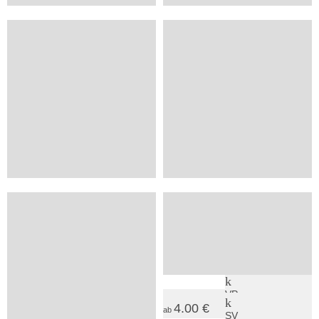
18.50 €
auf
ab
100
74
Anfrage
2
5
+
VP
Gladenbach, Lahn
Marburg, Lahn
Bildungsstätte Weidenhausen
Gästehaus TABOR
5.00 €
49.90 €
ab
ab
40
100
3
8
SV
VP
4.00 €
ab
Homberg (Efze), Hessisches Bergland
Lautertal, Oberes Maintal Coburger Land
SV