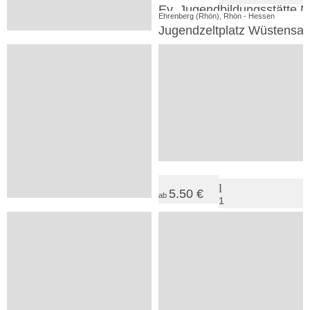
Jugendhaus Homberg
Ev. Jugendbildungsstätte 
Ehrenberg (Rhön), Rhön - Hessen
Jugendzeltplatz Wüstensa
42.00 €
ab
22
2
SV
Medebach, Sauerland
Winterberger Tor
5.50 €
ab
1
39.50 €
ab
163
SV
Hilders, Rhön - Hessen
Pater-Löslein-Hütte mit Zelt
4