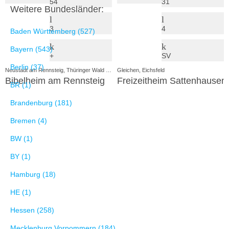
54
31
Weitere Bundesländer:
3
4
Baden Württemberg (527)
Bayern (543)
+
SV
Berlin (37)
Neustadt am Rennsteig, Thüringer Wald - Rhön
Gleichen, Eichsfeld
Bibelheim am Rennsteig
Freizeitheim Sattenhausen
BR (1)
Brandenburg (181)
Bremen (4)
BW (1)
BY (1)
Hamburg (18)
HE (1)
Hessen (258)
Mecklenburg Vorpommern (184)