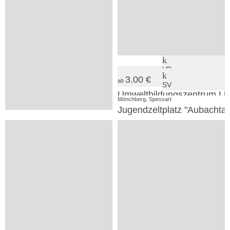
31.50 €
30.00 €
ab
ab
165
60
16
3
VP
VP
3.00 €
ab
Rothenfels, Spessart
Alheim, Hessisches Bergland
SV
Burg Rothenfels
Umweltbildungszentrum Li
Mönchberg, Spessart
Jugendzeltplatz "Aubachtal
24.00 €
ab
74
1
SV
Würzburg, Fränkisches Weinland
Babelfish Hostel