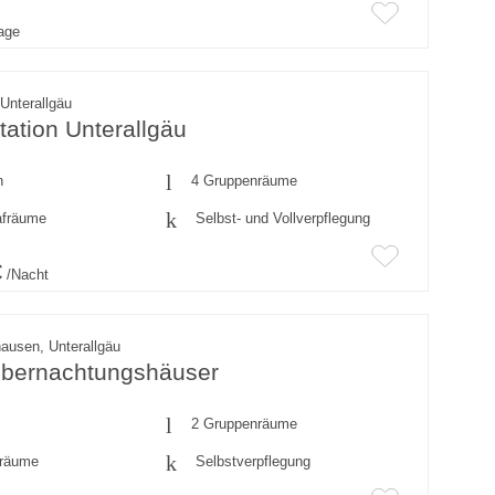
rage
Unterallgäu
ation Unterallgäu
n
4 Gruppenräume
afräume
Selbst- und Vollverpflegung
€
/Nacht
ausen, Unterallgäu
bernachtungshäuser
2 Gruppenräume
fräume
Selbstverpflegung