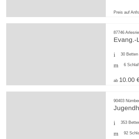
Preis auf Anf
87746 Arlesri
Evang.-L
30 Betten
6 Schla
10.00 
ab
90403 Nürnber
Jugendh
353 Bette
92 Schl