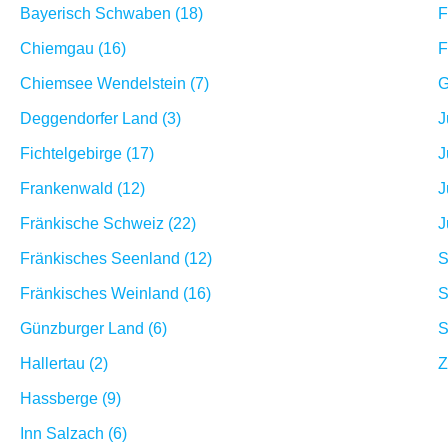
Bayerisch Schwaben (18)
F
Chiemgau (16)
F
Chiemsee Wendelstein (7)
G
Deggendorfer Land (3)
J
Fichtelgebirge (17)
J
Frankenwald (12)
J
Fränkische Schweiz (22)
J
Fränkisches Seenland (12)
S
Fränkisches Weinland (16)
S
Günzburger Land (6)
S
Hallertau (2)
Z
Hassberge (9)
Inn Salzach (6)