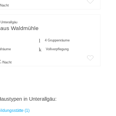
Nacht
Unterallgäu
aus Waldmühle
4 Gruppenräume
afräume
Vollverpflegung
€
/Nacht
austypen in Unterallgäu:
ildungsstätte (1)