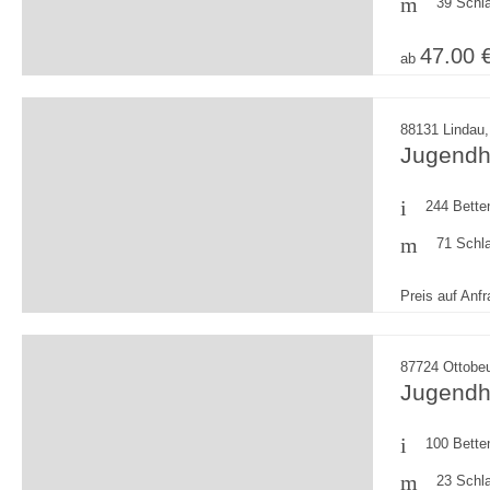
39 Schl
47.00 
ab
88131 Lindau,
Jugendh
244 Bette
71 Schl
Preis auf Anf
87724 Ottobeu
Jugendh
100 Bette
23 Schl