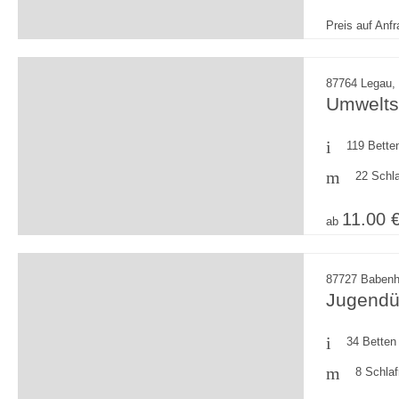
Preis auf Anf
87764 Legau, 
Umweltst
119 Bette
22 Schl
11.00 
ab
87727 Babenh
Jugendü
34 Betten
8 Schla