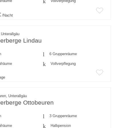
afräume
Vollverpflegung
€
/Nacht
 Unterallgäu
erberge Lindau
n
6 Gruppenräume
afräume
Vollverpflegung
rage
ren, Unterallgäu
erberge Ottobeuren
n
3 Gruppenräume
afräume
Halbpension