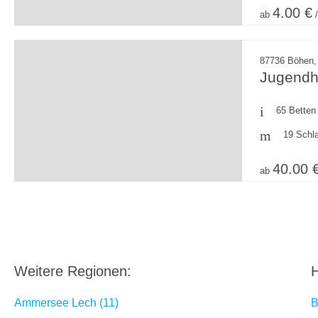
4.00 €
ab
/
87736 Böhen, 
Jugendh
65 Betten
19 Schl
40.00 
ab
Weitere Regionen:
H
Ammersee Lech (11)
B