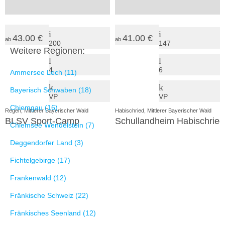
43.00 €
41.00 €
ab
ab
200
147
Weitere Regionen:
4
6
Ammersee Lech (11)
Bayerisch Schwaben (18)
VP
VP
Chiemgau (16)
Regen, Mittlerer Bayerischer Wald
Habischried, Mittlerer Bayerischer Wald
BLSV Sport-Camp
Schullandheim Habischried
Chiemsee Wendelstein (7)
Deggendorfer Land (3)
Fichtelgebirge (17)
Frankenwald (12)
Fränkische Schweiz (22)
Fränkisches Seenland (12)