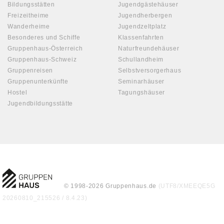
Bildungsstätten
Jugendgästehäuser
Freizeitheime
Jugendherbergen
Wanderheime
Jugendzeltplatz
Besonderes und Schiffe
Klassenfahrten
Gruppenhaus-Österreich
Naturfreundehäuser
Gruppenhaus-Schweiz
Schullandheim
Gruppenreisen
Selbstversorgerhaus
Gruppenunterkünfte
Seminarhäuser
Hostel
Tagungshäuser
Jugendbildungsstätte
© 1998-2026 Gruppenhaus.de
(UTF8/XMEEQE5G
20260810_215526 / 8.4.23)